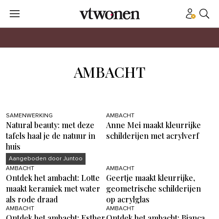
AMBACHT
SAMENWERKING
AMBACHT
Natural beauty: met deze
Anne Mei maakt kleurrijke
tafels haal je de natuur in
schilderijen met acrylverf
huis
Aangeboden door Juntoo
AMBACHT
AMBACHT
Ontdek het ambacht: Lotte
Geertje maakt kleurrijke,
maakt keramiek met water
geometrische schilderijen
als rode draad
op acrylglas
AMBACHT
AMBACHT
Ontdek het ambacht: Esther
Ontdek het ambacht: Bianca