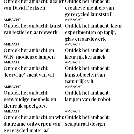
Ontdek het ambacht: design
Ontdek het ambacht:
van David Derksen
creatieve meubels van
gerecycled kunststof
AMBACHT
AMBACHT
Ontdek het ambacht: kunst
Ontdek het ambacht: kleur
van textiel en aardewerk
experimenten op tapijt,
glas en aardewerk
AMBACHT
AMBACHT
Ontdek het ambacht en
Ontdek het ambacht:
WIN: modieuze lampen
kleurrijk keramiek
AMBACHT
AMBACHT
Ontdek het ambacht:
Ontdek het ambacht:
‘leervrije’ vacht van vilt
kunstobjecten van
natuurlijk vilt
AMBACHT
AMBACHT
Ontdek het ambacht:
Ontdek het ambacht:
eenvoudige meubels en
lampen van de robot
kleurrijk speelgoed
AMBACHT
AMBACHT
Ontdek het ambacht en win:
Ontdek het ambacht:
duurzame ontwerpen van
sculpturaal design
gerecycled materiaal