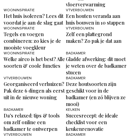
vloerverwarming
WOONINSPIRATIE
VTVERBOUWEN
Het huis isoleren? Lees dit
Een houten veranda aan
voordat je aan de slag gaat
huis bouwen in 10 stappen
WOONINSPIRATIE
VTVERBOUWEN
Tegels en voegen
Zelf een plattegrond
combineren: zo kies je de
maken? Zo pak je dat aan
mooiste voegkleur
WOONINSPIRATIE
BADKAMER
Welke airco is het best? Alle
Gladde afwerking: dit moet
soorten & coole functies
je weten over de badkamer
stucen
VTVERBOUWEN
BADKAMER
Georganiseerd verhuizen?
Deze houtsoorten zijn
Pak deze 6 dingen als eerst
geschikt voor in de
uit in de nieuwe woning
badkamer (en zó blijven ze
mooi)
BADKAMER
KEUKEN
Da’s relaxed: tips & tools
Succesrecept: de ideale
om zelf online een
checklist voor een
badkamer te ontwerpen
keukenrenovatie
VTVERBOUWEN
BADKAMER