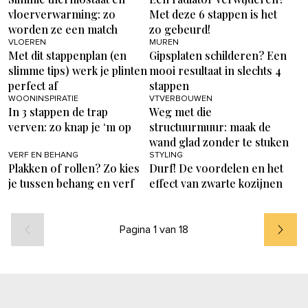
vloerverwarming: zo
Met deze 6 stappen is het
worden ze een match
zo gebeurd!
VLOEREN
MUREN
Met dit stappenplan (en
Gipsplaten schilderen? Een
slimme tips) werk je plinten
mooi resultaat in slechts 4
perfect af
stappen
WOONINSPIRATIE
VTVERBOUWEN
In 3 stappen de trap
Weg met die
verven: zo knap je ‘m op
structuurmuur: maak de
wand glad zonder te stuken
VERF EN BEHANG
STYLING
Plakken of rollen? Zo kies
Durf! De voordelen en het
je tussen behang en verf
effect van zwarte kozijnen
Pagina 1 van 18