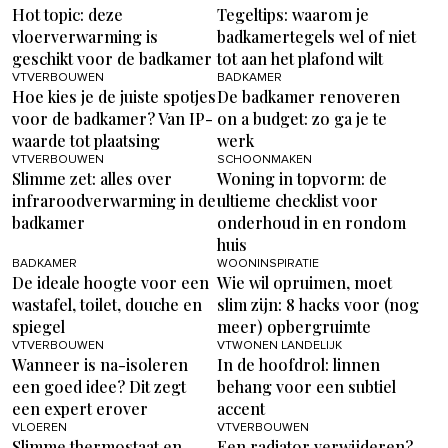
Hot topic: deze
Tegeltips: waarom je
vloerverwarming is
badkamertegels wel of niet
geschikt voor de badkamer
tot aan het plafond wilt
VTVERBOUWEN
BADKAMER
Hoe kies je de juiste spotjes
De badkamer renoveren
voor de badkamer? Van IP-
on a budget: zo ga je te
waarde tot plaatsing
werk
VTVERBOUWEN
SCHOONMAKEN
Slimme zet: alles over
Woning in topvorm: de
infraroodverwarming in de
ultieme checklist voor
badkamer
onderhoud in en rondom
huis
BADKAMER
WOONINSPIRATIE
De ideale hoogte voor een
Wie wil opruimen, moet
wastafel, toilet, douche en
slim zijn: 8 hacks voor (nog
spiegel
meer) opbergruimte
VTVERBOUWEN
VTWONEN LANDELIJK
Wanneer is na-isoleren
In de hoofdrol: linnen
een goed idee? Dit zegt
behang voor een subtiel
een expert erover
accent
VLOEREN
VTVERBOUWEN
Slimme thermostaat en
Een radiator verwijderen?