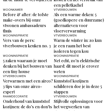
een pelletkachel
WOONKAMER
VTVERBOUWEN
Before & after: de tofste
Als een warme deken: 5
make-overs bij onze
(goedkopere en duurzame)
vtwonen ambassadeurs
alternatieven voor
thuis
vloerverwarming
WOONINSPIRATIE
VTVERBOUWEN
Vers van de pers:
Warm de winter in: zo kun
vtverbouwen keuken no. 3
je een raam het best
isoleren tegen kou
WOONINSPIRATIE
WOONINSPIRATIE
5 zaken waaraan je moet
Net echt, zo’n elektrische
denken bij het bouwen van
haard: dit moet je erover
een tiny house
weten
VTVERBOUWEN
WOONINSPIRATIE
Verwarmen met een airco?
Kunststof kozijnen
3 tips van onze airco-
schilderen doe je in deze 5
expert
stappen
RAAMDECORATIE
VTVERBOUWEN
Onderhoud van kunststof
Stijlvolle oplossingen voor
kozijnen: de do’s en don’ts
het wegwerken van