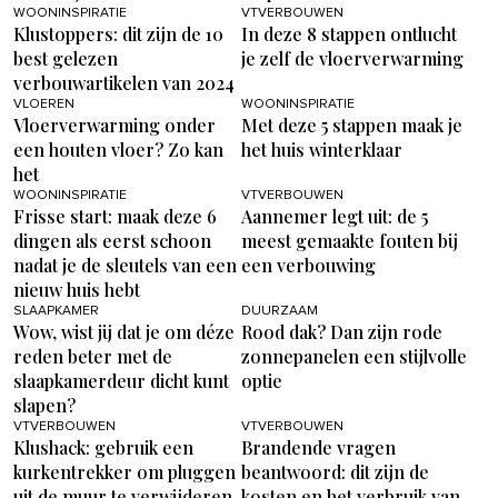
WOONINSPIRATIE
VTVERBOUWEN
Klustoppers: dit zijn de 10
In deze 8 stappen ontlucht
best gelezen
je zelf de vloerverwarming
verbouwartikelen van 2024
VLOEREN
WOONINSPIRATIE
Vloerverwarming onder
Met deze 5 stappen maak je
een houten vloer? Zo kan
het huis winterklaar
het
WOONINSPIRATIE
VTVERBOUWEN
Frisse start: maak deze 6
Aannemer legt uit: de 5
dingen als eerst schoon
meest gemaakte fouten bij
nadat je de sleutels van een
een verbouwing
nieuw huis hebt
SLAAPKAMER
DUURZAAM
Wow, wist jij dat je om déze
Rood dak? Dan zijn rode
reden beter met de
zonnepanelen een stijlvolle
slaapkamerdeur dicht kunt
optie
slapen?
VTVERBOUWEN
VTVERBOUWEN
Klushack: gebruik een
Brandende vragen
kurkentrekker om pluggen
beantwoord: dit zijn de
uit de muur te verwijderen
kosten en het verbruik van