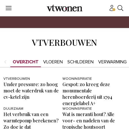
VTVERBOUWEN
OVERZICHT
VLOEREN
SCHILDEREN
VERWARMING
VTVERBOUWEN
WOONINSPIRATIE
Under pressure: zo hoog
Gespot: zo kreeg deze
moet de waterdruk van de
monumentale
cv-ketel zijn
herenboerderij uit 1794
energielabel A+
DUURZAAM
WOONINSPIRATIE
Het verbruik van een
Wat is meranti hout? Alle
warmtepomp berekenen?
voor- en nadelen van de
Zo doe je dat
tropische houtsoort