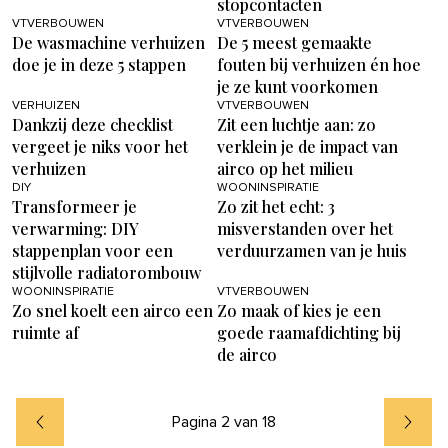
stopcontacten
VTVERBOUWEN
VTVERBOUWEN
De wasmachine verhuizen
De 5 meest gemaakte
doe je in deze 5 stappen
fouten bij verhuizen én hoe
je ze kunt voorkomen
VERHUIZEN
VTVERBOUWEN
Dankzij deze checklist
Zit een luchtje aan: zo
vergeet je niks voor het
verklein je de impact van
verhuizen
airco op het milieu
DIY
WOONINSPIRATIE
Transformeer je
Zo zit het echt: 3
verwarming: DIY
misverstanden over het
stappenplan voor een
verduurzamen van je huis
stijlvolle radiatorombouw
WOONINSPIRATIE
VTVERBOUWEN
Zo snel koelt een airco een
Zo maak of kies je een
ruimte af
goede raamafdichting bij
de airco
Pagina 2 van 18