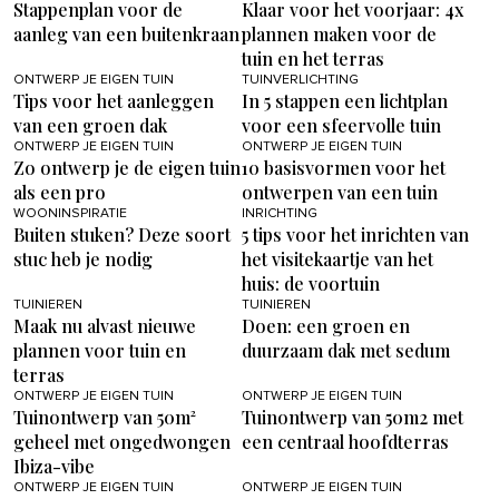
Stappenplan voor de
Klaar voor het voorjaar: 4x
aanleg van een buitenkraan
plannen maken voor de
tuin en het terras
ONTWERP JE EIGEN TUIN
TUINVERLICHTING
Tips voor het aanleggen
In 5 stappen een lichtplan
van een groen dak
voor een sfeervolle tuin
ONTWERP JE EIGEN TUIN
ONTWERP JE EIGEN TUIN
Zo ontwerp je de eigen tuin
10 basisvormen voor het
als een pro
ontwerpen van een tuin
WOONINSPIRATIE
INRICHTING
Buiten stuken? Deze soort
5 tips voor het inrichten van
stuc heb je nodig
het visitekaartje van het
huis: de voortuin
TUINIEREN
TUINIEREN
Maak nu alvast nieuwe
Doen: een groen en
plannen voor tuin en
duurzaam dak met sedum
terras
ONTWERP JE EIGEN TUIN
ONTWERP JE EIGEN TUIN
Tuinontwerp van 50m²
Tuinontwerp van 50m2 met
geheel met ongedwongen
een centraal hoofdterras
Ibiza-vibe
ONTWERP JE EIGEN TUIN
ONTWERP JE EIGEN TUIN