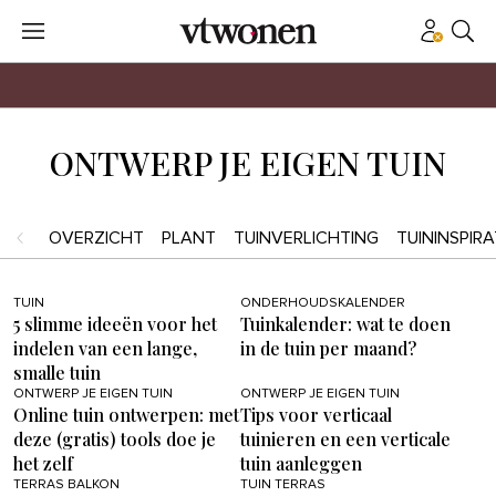
ONTWERP JE EIGEN TUIN
OVERZICHT
PLANT
TUINVERLICHTING
TUININSPIRA
TUIN
ONDERHOUDSKALENDER
5 slimme ideeën voor het
Tuinkalender: wat te doen
indelen van een lange,
in de tuin per maand?
smalle tuin
ONTWERP JE EIGEN TUIN
ONTWERP JE EIGEN TUIN
Online tuin ontwerpen: met
Tips voor verticaal
deze (gratis) tools doe je
tuinieren en een verticale
het zelf
tuin aanleggen
TERRAS BALKON
TUIN TERRAS