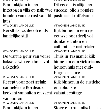
WOONINSPIRATIE
VTWONEN LANDELIJK
Binnenkijken in een
Dit recept is altijd een
ingetogen villa op Bali: “We
succes: Jolie’s romige
houden van de rust van dit
pastinaak-truffelsoep
huis”
VTWONEN LANDELIJK
VTWONEN LANDELIJK
Kersthits: 4x decotrends
Kijk binnen in een 17e-
landelijke stijl
eeuwse boerderij vol
donkere tinten en
authentieke materialen
VTWONEN LANDELIJK
VTWONEN LANDELIJK
De warme geur van verse
Thuis in Tasmanië: kijk
baksels: win een boek vol
binnen in een victoriaans
Bakgeluk
houten huis met oud-
Engelse allure
VTWONEN LANDELIJK
VTWONEN LANDELIJK
Recept voor zoet geluk:
Kijk binnen in de rustieke
cannelés de Bordeaux,
en robuuste
krokant vanbuiten en zacht
vakantiecottage
vanbinnen
VTWONEN LANDELIJK
VTWONEN LANDELIJK
Binnenkijken in een
Stoer én romantisch: alles