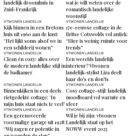
landelijk droomhuis in
wat je wilt weten over de
Zuid-Frankrijk
romantisch landelijke
woonstijl
VTWONEN LANDELIJK
VTWONEN LANDELIJK
Kijk binnen in een Bretons
17e-eeuwse cottage in de
huis uit 1960 aan de kust:
Britse Cotswolds vol antiek:
“Het lijkt soms alsof we in
“Hier is weinig ruimte voor
een schilderij wonen”
trends”
VTWONEN LANDELIJK
VTWONEN LANDELIJK
Clean én cozy: alles over
Een werelds landelijk
de modern landelijke stijl in
interieur? Vtwonen
de badkamer
landelijk-stylist Liza deelt
haar do’s en don’ts
VTWONEN LANDELIJK
VTWONEN LANDELIJK
Binnenkijken in een deels
Cosy cottage-stijl: landelijk
rietgedekte cottage: ‘In
moodboard vol warmte en
mijn huis staat niets te veel’
sfeer
VTWONEN LANDELIJK
VTWONEN LANDELIJK
Een gerenoveerde
Wil je bij zijn: vtwonen
voormalige garage uit 1928:
Landelijk staat op het
“Wij zagen er potentie in
NOWW event 2025
en waagden de stap”