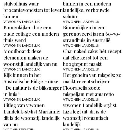
stijlvol huis waar
binnen in een modern
brocantevondsten tot leven
landelijke, verbouwde
komen
schuur
VTWONEN LANDELIJK
VTWONEN LANDELIJK
Binnenkijken: hoe een
Binnenkijken in een
oude cottage een modern
gerenoveerd jaren 60-70-
thuis werd
strandhuis in Australië
VTWONEN LANDELIJK
VTWONEN LANDELIJK
Moodboard: deze
Chai naked cake: hét recept
elementen maken de
dat elke kerst tot een
woonstijl landelijk van nu
hoogtepunt maakt
VTWONEN LANDELIJK
VTWONEN LANDELIJK
Kijk binnen in het
Het geheim van mispels: zo
Australische Ridge House:
maakt receptschrijver
“De natuur is de blikvanger
Floorabella zoete
in huis”
mispeljam met amaretto
VTWONEN LANDELIJK
VTWONEN LANDELIJK
Uitleg van vtwonen
vtwonen Landelijk-stylist
Landelijk-stylist Marianne:
Liza legt uit: dit is de
dit is de woonstijl landelijk
woonstijl romantisch
van nu
landelijk