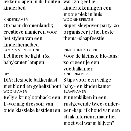
lekker slapen in dit houten
wall: zo geef je
kinderbed
kindertekeningen een
mooie plek in huis
KINDERKAMER
WOONINSPIRATIE
Op naar dromenland: 5
Super sleepover party: zo
creatieve manieren voor
organiseer je het beste
het stylen van een
thema-slaapfeestje
kinderhemelbed
LAMPEN VERLICHTING
INRICHTING STYLING
Let there be light: 16x
Voor de kleinste EK-fans:
babykamer lampen
zo creëer je een
voetbalkamer
DIY
KINDERKAMER
DIY: flexibele bakkenkast
8 tips voor een veilige
met blond en gebeitst hout
baby- en kinderkamer
WOONKAMER
SLAAPKAMER
Kelly’s kringloophack: een
Binnenkijken in een
L-vormig dressoir van
rustgevende twee-onder-
oude klassieke kastdeuren
een-kap: “Ik houd van een
strak interieur, maar het
moet wel warm blijven”