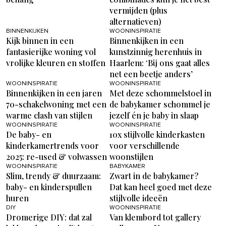
vermijden (plus
alternatieven)
BINNENKIJKEN
WOONINSPIRATIE
Kijk binnen in een
Binnenkijken in een
fantasierijke woning vol
kunstzinnig herenhuis in
vrolijke kleuren en stoffen
Haarlem: ‘Bij ons gaat alles
net een beetje anders’
WOONINSPIRATIE
WOONINSPIRATIE
Binnenkijken in een jaren
Met deze schommelstoel in
70-schakelwoning met een
de babykamer schommel je
warme clash van stijlen
jezelf én je baby in slaap
WOONINSPIRATIE
WOONINSPIRATIE
De baby- en
10x stijlvolle kinderkasten
kinderkamertrends voor
voor verschillende
2025: re-used & volwassen
woonstijlen
WOONINSPIRATIE
BABYKAMER
Slim, trendy & duurzaam:
Zwart in de babykamer?
baby- en kinderspullen
Dat kan heel goed met deze
huren
stijlvolle ideeën
DIY
WOONINSPIRATIE
Dromerige DIY: dat zal
Van klembord tot gallery