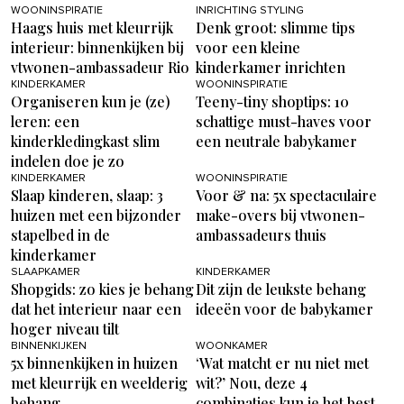
WOONINSPIRATIE
INRICHTING STYLING
Haags huis met kleurrijk
Denk groot: slimme tips
interieur: binnenkijken bij
voor een kleine
vtwonen-ambassadeur Rio
kinderkamer inrichten
KINDERKAMER
WOONINSPIRATIE
Organiseren kun je (ze)
Teeny-tiny shoptips: 10
leren: een
schattige must-haves voor
kinderkledingkast slim
een neutrale babykamer
indelen doe je zo
KINDERKAMER
WOONINSPIRATIE
Slaap kinderen, slaap: 3
Voor & na: 5x spectaculaire
huizen met een bijzonder
make-overs bij vtwonen-
stapelbed in de
ambassadeurs thuis
kinderkamer
SLAAPKAMER
KINDERKAMER
Shopgids: zo kies je behang
Dit zijn de leukste behang
dat het interieur naar een
ideeën voor de babykamer
hoger niveau tilt
BINNENKIJKEN
WOONKAMER
5x binnenkijken in huizen
‘Wat matcht er nu niet met
met kleurrijk en weelderig
wit?’ Nou, deze 4
behang
combinaties kun je het best