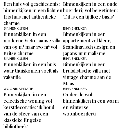
Een huis vol geschiedenis:
Binnenkijken in een oude
binnenkijken in een licht en
boerderij vol beigetinten:
fris huis met authentieke
‘Dit is een tijdloze basis’
charme
BINNENKIJKEN
BINNENKIJKEN
Binnenkijken in een
Binnenkijken in een
moderne Victoriaanse villa:
appartement vol kleur,
van 99 m² naar 170 m² vol
Scandinavisch design en
Britse charme
Japans minimalisme
BINNENKIJKEN
BINNENKIJKEN
Binnenkijken in een huis
Binnenkijken in een
waar thuiskomen voelt als
brutalistische villa met
vakantie
vintage charme aan de
Maas
WOONINSPIRATIE
BINNENKIJKEN
Binnenkijken in een
Onder de wol:
eclectische woning vol
binnenkijken in een warm
kerstdecoratie: ‘Ik houd
en winterse
van de sfeer van een
woonboerderij
klassieke Engelse
bibliotheek’