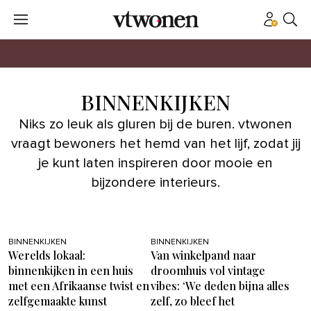
BINNENKIJKEN
Niks zo leuk als gluren bij de buren. vtwonen
vraagt bewoners het hemd van het lijf, zodat jij
je kunt laten inspireren door mooie en
bijzondere interieurs.
BINNENKIJKEN
BINNENKIJKEN
Werelds lokaal:
Van winkelpand naar
binnenkijken in een huis
droomhuis vol vintage
met een Afrikaanse twist en
vibes: ‘We deden bijna alles
zelfgemaakte kunst
zelf, zo bleef het