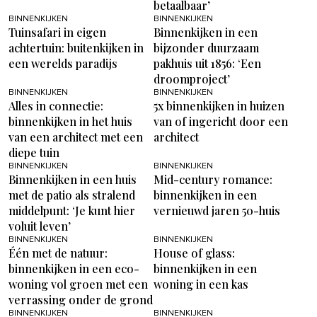
betaalbaar’
BINNENKIJKEN
BINNENKIJKEN
Tuinsafari in eigen
Binnenkijken in een
achtertuin: buitenkijken in
bijzonder duurzaam
een werelds paradijs
pakhuis uit 1856: ‘Een
droomproject’
BINNENKIJKEN
BINNENKIJKEN
Alles in connectie:
5x binnenkijken in huizen
binnenkijken in het huis
van of ingericht door een
van een architect met een
architect
diepe tuin
BINNENKIJKEN
BINNENKIJKEN
Binnenkijken in een huis
Mid-century romance:
met de patio als stralend
binnenkijken in een
middelpunt: ‘Je kunt hier
vernieuwd jaren 50-huis
voluit leven’
BINNENKIJKEN
BINNENKIJKEN
Één met de natuur:
House of glass:
binnenkijken in een eco-
binnenkijken in een
woning vol groen met een
woning in een kas
verrassing onder de grond
BINNENKIJKEN
BINNENKIJKEN