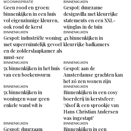
WOONINSPIRATIE
BINNENKIJKEN
Geen rood en groen:
Gespot: duurzame
binnenkijken in een huis
designvilla met kleurrijke
vol eigenzinnige kleuren,
statements en een XXL-
ook rond de kerst
wijnglas in de tuin
BINNENKIJKEN
BINNENKIJKEN
Gespot: industriële woning
4x binnenkijken in
met superruimtelijk gevoel
kleurrijke badkamers
en de zolderslaapkamer als
must-see
BINNENKIJKEN
BINNENKIJKEN
5x binnenkijken in het huis
Gespot: aan de
van een boekenwurm
Amsterdamse grachten kan
het zó zen wonen zijn
BINNENKIJKEN
BINNENKIJKEN
5x binnenkijken in
Binnenkijken in een cosy
woningen waar geen
boerderij in kerstsfeer:
enkele wand wit is
‘Alsof ik een sprookje van
Hans Christian Andersen
was ingestapt’
BINNENKIJKEN
BINNENKIJKEN
Gespot: duurzaam
Binnenkijken in een