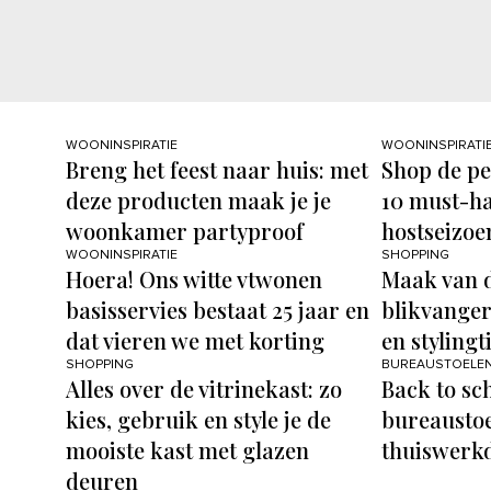
WOONINSPIRATIE
WOONINSPIRATI
Breng het feest naar huis: met
Shop de per
deze producten maak je je
10 must-ha
woonkamer partyproof
hostseizoe
WOONINSPIRATIE
SHOPPING
Hoera! Ons witte vtwonen
Maak van 
basisservies bestaat 25 jaar en
blikvanger
dat vieren we met korting
en stylingt
SHOPPING
BUREAUSTOELE
Alles over de vitrinekast: zo
Back to sc
kies, gebruik en style je de
bureaustoe
mooiste kast met glazen
thuiswerkda
deuren