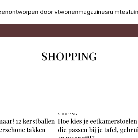
jken
ontworpen door vtwonen
magazines
ruimtes
tui
SHOPPING
SHOPPING
aar! 12 kerstballen
Hoe kies je eetkamerstoelen
erschone takken
die passen bij je tafel, gebru