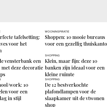
E
WOONINSPIRATIE
fecte tafelsetting:
Shoppen: 10 mooie bureaus
ves voor het
voor een gezellig thuiskant
n
SHOPPING
de vensterbank een
Klein, maar fijn: deze 10
 met deze decoratie
banken zijn ideaal voor een
ips
kleine ruimte
N
SHOPPING
hool/work: 10
De 12 bestverkochte
len voor een
plafondlampen voor de
g in stijl
slaapkamer uit de vtwonen
shop