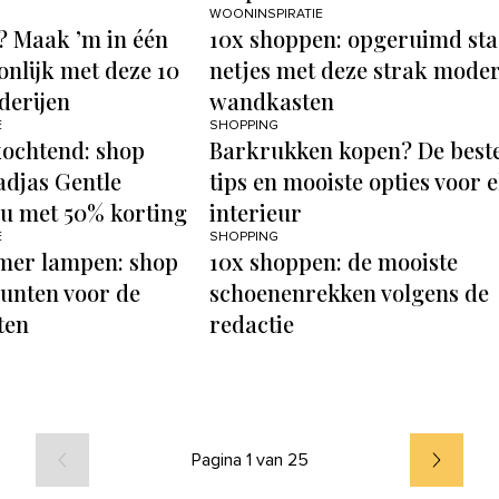
WOONINSPIRATIE
? Maak ’m in één
10x shoppen: opgeruimd sta
onlijk met deze 10
netjes met deze strak mode
derijen
wandkasten
E
SHOPPING
xochtend: shop
Barkrukken kopen? De best
djas Gentle
tips en mooiste opties voor e
u met 50% korting
interieur
E
SHOPPING
mer lampen: shop
10x shoppen: de mooiste
punten voor de
schoenenrekken volgens de
ten
redactie
Pagina 1 van 25