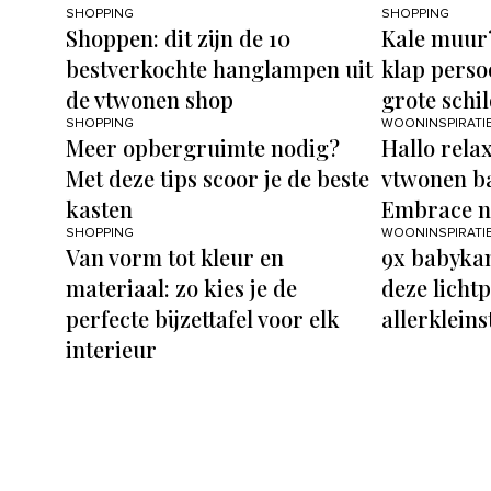
SHOPPING
SHOPPING
Shoppen: dit zijn de 10
Kale muur
bestverkochte hanglampen uit
klap perso
de vtwonen shop
grote schil
SHOPPING
WOONINSPIRATI
Meer opbergruimte nodig?
Hallo rela
Met deze tips scoor je de beste
vtwonen ba
kasten
Embrace n
SHOPPING
WOONINSPIRATI
Van vorm tot kleur en
9x babyka
materiaal: zo kies je de
deze licht
perfecte bijzettafel voor elk
allerkleins
interieur