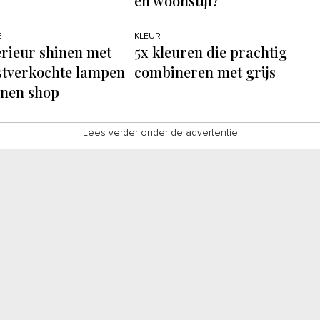
en woonstijl?
E
KLEUR
terieur shinen met
5x kleuren die prachtig
stverkochte lampen
combineren met grijs
onen shop
Lees verder onder de advertentie