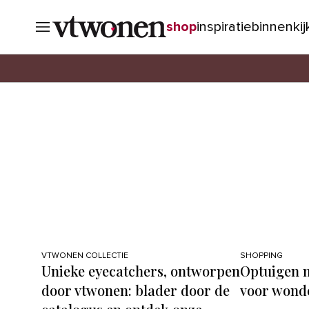
shop
inspiratie
binnenki
VTWONEN COLLECTIE
SHOPPING
Unieke eyecatchers, ontworpen
Optuigen m
door vtwonen: blader door de
voor wond