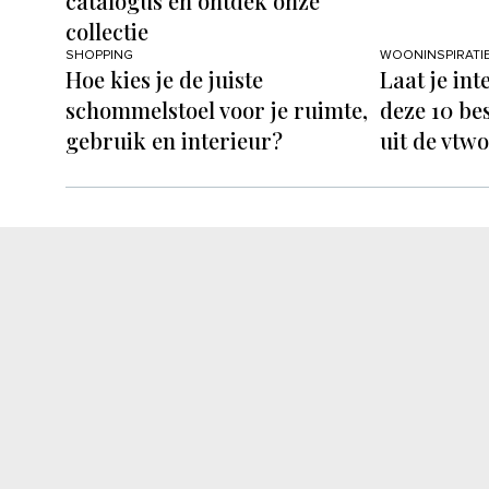
catalogus en ontdek onze
collectie
SHOPPING
WOONINSPIRATI
Hoe kies je de juiste
Laat je in
schommelstoel voor je ruimte,
deze 10 be
gebruik en interieur?
uit de vtw