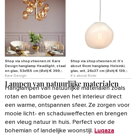
Shop via shop.vtwonen.nl: Kare
Shop via shop.vtwonen.nl: It's
Design hanglamp Headlight, staal
about Romi hanglamp Helsinki,
en glas, 53x155 cm (Øxh) € 399,-.
glas, wit, 26x37 cm (Øxh) € 139,-.
Kare Design
It's about Romi
Lampen van natuurlijke materialen
Hanglampen van natuurlijke materialen zoals
rotan en bamboe geven het interieur direct
een warme, ontspannen sfeer. Ze zorgen voor
mooie licht- en schaduweffecten en brengen
een vleug natuur in huis. Perfect voor de
bohemian of landelijke woonstijl.
Luqaza