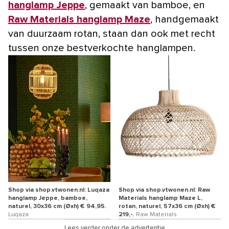
hanglamp Jeppe
, gemaakt van bamboe, en
Raw Materials hanglamp Maze
, handgemaakt
van duurzaam rotan, staan dan ook met recht
tussen onze bestverkochte hanglampen.
Shop via shop.vtwonen.nl: Luqaza
Shop via shop.vtwonen.nl: Raw
hanglamp Jeppe, bamboe,
Materials hanglamp Maze L,
naturel, 30x36 cm (Øxh) € 94,95.
rotan, naturel, 57x36 cm (Øxh) €
Luqaza
219,-.
Raw Materials
Lees verder onder de advertentie