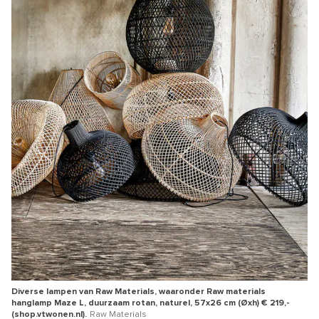
Diverse lampen van Raw Materials, waaronder Raw materials
hanglamp Maze L, duurzaam rotan, naturel, 57x26 cm (Øxh) € 219,-
(shop.vtwonen.nl).
Raw Materials