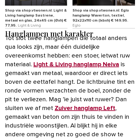
Shop via shop.vtwonen.nl: Light &
Shop via shop.vtwonen.nl: Eglo
Living hanglamp Søstrene,
hanglamp Waverton, textiel,
metaal en glas, 24x45 cm (Øxh) €
92x22x110 cm (lxbxh) € 149,95.
77,95.
Light & Living
Eglo
Hanglampen met karakter
Tot slot twee hanglampen die totaal anders
qua looks zijn, maar één duidelijke
overeenkomst hebben: een stoer, ietwat ruw
materiaal.
Light & Living hanglamp Neiva
is
gemaakt van metaal, waardoor er direct iets
boven de eettafel hangt. De lichtbruine tint en
ronde vormen verzachten de boel, zonder de
pit te verliezen. Mag ’ie juist wat ruwer? Dan
sluiten we af met
Zuiver hanglamp Left
,
gemaakt van beton om zijn thuis te vinden in
industriële woonstijlen. Al blijkt hij in elke
andere omgeving net zo goed de show te