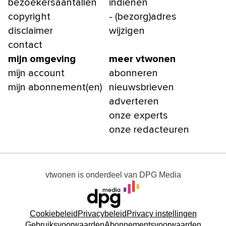
bezoekersaantallen
indienen
copyright
- (bezorg)adres
disclaimer
wijzigen
contact
mijn omgeving
meer vtwonen
mijn account
abonneren
mijn abonnement(en)
nieuwsbrieven
adverteren
onze experts
onze redacteuren
vtwonen
is onderdeel van
DPG Media
Cookiebeleid
Privacybeleid
Privacy instellingen
Gebruiksvoorwaarden
Abonnementsvoorwaarden