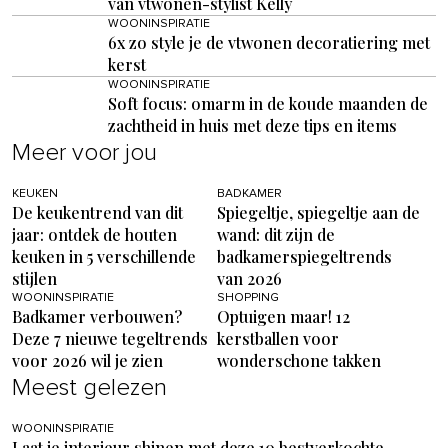
van vtwonen-stylist Kelly
WOONINSPIRATIE
6x zo style je de vtwonen decoratiering met
kerst
WOONINSPIRATIE
Soft focus: omarm in de koude maanden de
zachtheid in huis met deze tips en items
Meer voor jou
KEUKEN
BADKAMER
De keukentrend van dit
Spiegeltje, spiegeltje aan de
jaar: ontdek de houten
wand: dit zijn de
keuken in 5 verschillende
badkamerspiegeltrends
stijlen
van 2026
WOONINSPIRATIE
SHOPPING
Badkamer verbouwen?
Optuigen maar! 12
Deze 7 nieuwe tegeltrends
kerstballen voor
voor 2026 wil je zien
wonderschone takken
Meest gelezen
WOONINSPIRATIE
Laat je interieur shinen met deze 10 bestverkochte