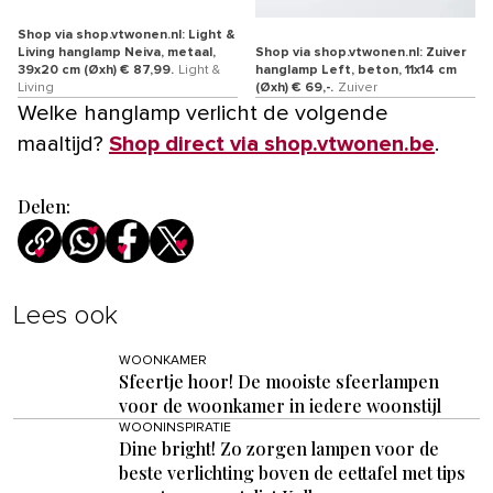
Shop via shop.vtwonen.nl: Light &
Living hanglamp Neiva, metaal,
Shop via shop.vtwonen.nl: Zuiver
39x20 cm (Øxh) € 87,99.
Light &
hanglamp Left, beton, 11x14 cm
Living
(Øxh) € 69,-.
Zuiver
Welke hanglamp verlicht de volgende
maaltijd?
Shop direct via shop.vtwonen.be
.
Delen:
Lees ook
WOONKAMER
Sfeertje hoor! De mooiste sfeerlampen
voor de woonkamer in iedere woonstijl
WOONINSPIRATIE
Dine bright! Zo zorgen lampen voor de
beste verlichting boven de eettafel met tips