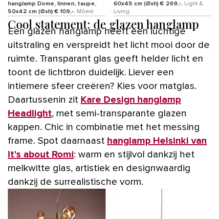
hanglamp Dome, linnen, taupe,
60x45 cm (Øxh) € 269,-.
Light &
50x42 cm (Øxh) € 109,-.
Mômé
Living
Cool statement: de glazen hanglamp
Een glazen hanglamp heeft een luchtige
uitstraling en verspreidt het licht mooi door de
ruimte. Transparant glas geeft helder licht en
toont de lichtbron duidelijk. Liever een
intiemere sfeer creëren? Kies voor matglas.
Daartussenin zit
Kare Design hanglamp
Headlight
, met semi-transparante glazen
kappen. Chic in combinatie met het messing
frame. Spot daarnaast
hanglamp Helsinki van
It’s about Romi
: warm en stijlvol dankzij het
melkwitte glas, artistiek en designwaardig
dankzij de surrealistische vorm.