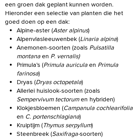
een groen dak geplant kunnen worden.
Hieronder een selectie van planten die het
goed doen op een dak:
Alpine-aster (
Aster alpinus
)
Alpenvlasleeuwenbek (
Linaria alpina
)
Anemonen-soorten (zoals
Pulsatilla
montana
en
P
.
vernalis)
Primula’s (
Primula auricula
en
Primula
farinosa
)
Dryas (
Dryas octopetala
)
Allerlei huislook-soorten (zoals
Sempervivum tectorum
en hybriden)
Klokjesbloemen (
Campanula cochlearifolia
en
C. portenschlagiana
)
Kruiptijm (
Thymus serpyllum
)
Steenbreek (
Saxifraga-
soorten)