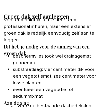
Groen dak zelf aanleggen
Voor een daktuin kun je beter een
professional inhuren, maar een extensief
groen dak is redelijk eenvoudig zelf aan te
leggen.
Dit heb je nodig voor de aanleg van een
groen dak:
beschermvlies (ook wel drainagemat
genoemd)
substraatlaag: vier centimeter dik voor
een vegetatiemat, zes centimeter voor
losse planten
eventueel een vegetatie- of
sedummixmat
Aan de slag
1.
Veeg de bestaande dakbedekking