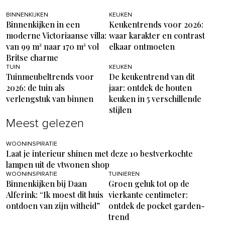
BINNENKIJKEN
KEUKEN
Binnenkijken in een
Keukentrends voor 2026:
moderne Victoriaanse villa:
waar karakter en contrast
van 99 m² naar 170 m² vol
elkaar ontmoeten
Britse charme
TUIN
KEUKEN
Tuinmeubeltrends voor
De keukentrend van dit
2026: de tuin als
jaar: ontdek de houten
verlengstuk van binnen
keuken in 5 verschillende
stijlen
Meest gelezen
WOONINSPIRATIE
Laat je interieur shinen met deze 10 bestverkochte
lampen uit de vtwonen shop
WOONINSPIRATIE
TUINIEREN
Binnenkijken bij Daan
Groen geluk tot op de
Alferink: “Ik moest dit huis
vierkante centimeter:
ontdoen van zijn witheid”
ontdek de pocket garden-
trend