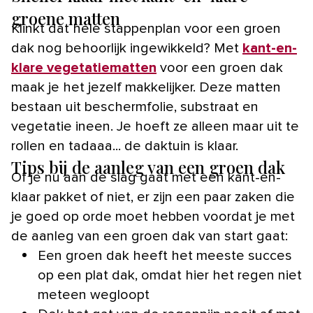
groene matten
Klinkt dat hele stappenplan voor een groen
dak nog behoorlijk ingewikkeld? Met
kant-en-
klare vegetatiematten
voor een groen dak
maak je het jezelf makkelijker. Deze matten
bestaan uit beschermfolie, substraat en
vegetatie ineen. Je hoeft ze alleen maar uit te
rollen en tadaaa... de daktuin is klaar.
Tips bij de aanleg van een groen dak
Of je nu aan de slag gaat met een kant-en-
klaar pakket of niet, er zijn een paar zaken die
je goed op orde moet hebben voordat je met
de aanleg van een groen dak van start gaat:
Een groen dak heeft het meeste succes
op een plat dak, omdat hier het regen niet
meteen wegloopt