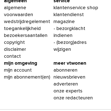
algemeen
service
algemene
klantenservice shop
voorwaarden
klantendienst
wedstrijdregelement
magazine
toegankelijkheid
- bezorgklacht
bezoekersaantallen
indienen
copyright
- (bezorg)adres
disclaimer
wijzigen
contact
mijn omgeving
meer vtwonen
mijn account
abonneren
mijn abonnement(en)
nieuwsbrieven
adverteren
onze experts
onze redacteuren