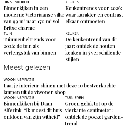
BINNENKIJKEN
KEUKEN
Binnenkijken in een
Keukentrends voor 2026:
moderne Victoriaanse villa:
waar karakter en contrast
van 99 m² naar 170 m² vol
elkaar ontmoeten
Britse charme
TUIN
KEUKEN
Tuinmeubeltrends voor
De keukentrend van dit
2026: de tuin als
jaar: ontdek de houten
verlengstuk van binnen
keuken in 5 verschillende
stijlen
Meest gelezen
WOONINSPIRATIE
Laat je interieur shinen met deze 10 bestverkochte
lampen uit de vtwonen shop
WOONINSPIRATIE
TUINIEREN
Binnenkijken bij Daan
Groen geluk tot op de
Alferink: “Ik moest dit huis
vierkante centimeter:
ontdoen van zijn witheid”
ontdek de pocket garden-
trend