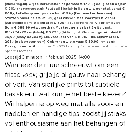
(klevering.nl). Grijze keramieken hoge vaas € 179,-, geel glazen object
€ 210,- (homestede.nl). Fauteuil Sinclair in lila en wit, per stuk vanaf €
849,-, tafellamp met paarse kap € 99,- (festamsterdam.com).
Stoffen ballerina’s € 25,99, geel kussen met kwastjes € 22,99
(zarahome.com). Salontafel € 729,-(studio-henk.nl). Vloerlamp van
Bolia € 388,99 (vtwonen.be). Mosterdgele velvet 3-zits bank,
108x274x72 cm (lxbxh), € 2795,- (hkliving.nl). Geel-wit geruit plaid €
39,99 (sissy-boy.com). Lila vaas, set van 4 € 215,-, lila bijzettafel €
295,- (polspotten.com). Gebroken witte vaas € 39,99 (hm.com).
Overig privébezit.
vtwonen 11-2022 | styling Danielle Verheul | fotografie
Sjoerd Eickmans
Leestijd 3 minuten
•
1 februari 2025, 14:00
Wanneer de muur schreeuwt om een
frisse
look
, grijp je al gauw naar behang
of verf. Van sierlijke prints tot subtiele
basiskleur: wat kun je het beste kiezen?
Wij helpen je op weg met alle voor- en
nadelen en handige tips, zodat jij straks
vol enthousiasme aan het behangen of