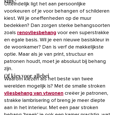
klus?
Uiteindelijk ligt het aan persoonlijke
voorkeuren of je voor behangen of schilderen
kiest. Wil je oneffenheden op de muur
bedekken? Dan zorgen sterke behangsoorten
zoals
renovliesbehang
voor een superstrakke
en egale basis. Wil je een nieuwe basiskleur in
de woonkamer? Dan is verf de makkelijkste
optie. Maar als je van print, structuur en
patronen houdt, moet je absoluut bij behang
zijn.
Of kies voor allebei
Waarom kiezen als het beste van twee
werelden mogelijk is? Met de smalle stroken
vliesbehang van vtwonen
creëer je patronen,
strakke lambrisering of breng je meer diepte
aan in het interieur. Met een paar stroken
behang ‘breek’ je ook een kamer prachtig, wat