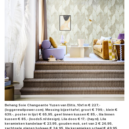
Behang Soie Changeante Yuzen van Elitis, 10x1 m € 227,-
(loggerewilpower.com). Messing bijzettafel, groot € 799,-, klein €
639,-, poster in lijst € 65,95, geel linnen kussen € 85,-, lila linnen
kussen € 85,- (loods5.nl/design). Lila doos € 17,- (hay.nl). Lila
keramieken kandelaar € 23,95, gouden mok, set van 2 € 26,95,
zachtgele glazen bolvaas € 24,95, lila keramieken schaal € 49,95