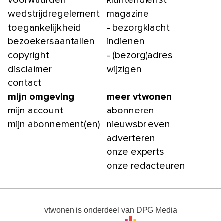
voorwaarden
klantendienst
wedstrijdregelement
magazine
toegankelijkheid
- bezorgklacht
bezoekersaantallen
indienen
copyright
- (bezorg)adres
disclaimer
wijzigen
contact
mijn omgeving
meer vtwonen
mijn account
abonneren
mijn abonnement(en)
nieuwsbrieven
adverteren
onze experts
onze redacteuren
vtwonen
is onderdeel van
DPG Media