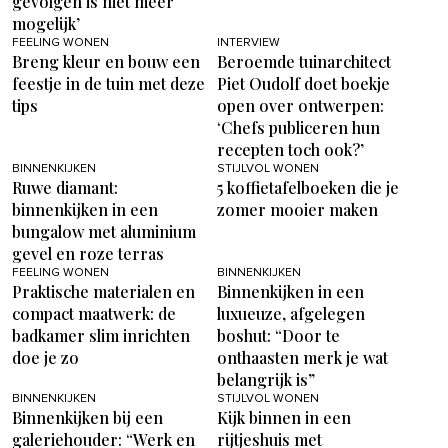
gevolgen is niet meer
mogelijk’
FEELING WONEN
INTERVIEW
Breng kleur en bouw een
Beroemde tuinarchitect
feestje in de tuin met deze
Piet Oudolf doet boekje
tips
open over ontwerpen:
‘Chefs publiceren hun
recepten toch ook?’
BINNENKIJKEN
STIJLVOL WONEN
Ruwe diamant:
5 koffietafelboeken die je
binnenkijken in een
zomer mooier maken
bungalow met aluminium
gevel en roze terras
FEELING WONEN
BINNENKIJKEN
Praktische materialen en
Binnenkijken in een
compact maatwerk: de
luxueuze, afgelegen
badkamer slim inrichten
boshut: “Door te
doe je zo
onthaasten merk je wat
belangrijk is”
BINNENKIJKEN
STIJLVOL WONEN
Binnenkijken bij een
Kijk binnen in een
galeriehouder: “Werk en
rijtjeshuis met