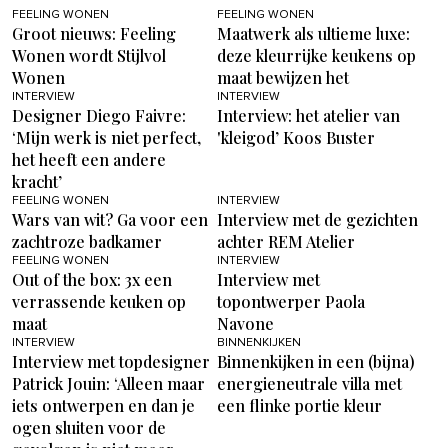
FEELING WONEN
FEELING WONEN
Groot nieuws: Feeling
Maatwerk als ultieme luxe:
Wonen wordt Stijlvol
deze kleurrijke keukens op
Wonen
maat bewijzen het
INTERVIEW
INTERVIEW
Designer Diego Faivre:
Interview: het atelier van
‘Mijn werk is niet perfect,
'kleigod’ Koos Buster
het heeft een andere
kracht’
FEELING WONEN
INTERVIEW
Wars van wit? Ga voor een
Interview met de gezichten
zachtroze badkamer
achter REM Atelier
FEELING WONEN
INTERVIEW
Out of the box: 3x een
Interview met
verrassende keuken op
topontwerper Paola
maat
Navone
INTERVIEW
BINNENKIJKEN
Interview met topdesigner
Binnenkijken in een (bijna)
Patrick Jouin: ‘Alleen maar
energieneutrale villa met
iets ontwerpen en dan je
een flinke portie kleur
ogen sluiten voor de