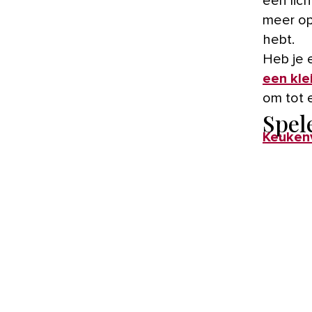
een lic
meer op
hebt.
Heb je 
een kle
om tot e
Spel
Keukenv