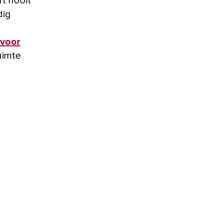
ft nooit
dig
 voor
uimte