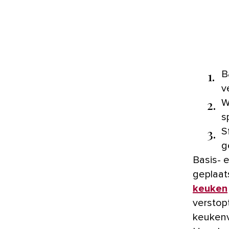
1.
B
v
2.
W
s
3.
S
g
Basis- 
geplaat
keuken
verstop
keukenv