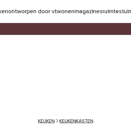
jken
ontworpen door vtwonen
magazines
ruimtes
tui
KEUKEN
KEUKENKASTEN