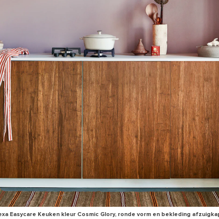
exa Easycare Keuken kleur Cosmic Glory, ronde vorm en bekleding afzuigka