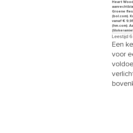
Heart Wood,
aanrechtblad
Groene fles
(bol.com). 
vanaf € 9,95
(hm.com). A
(lilokeramiek
Leestijd 
Een ke
voor e
voldoe
verlic
bovenk