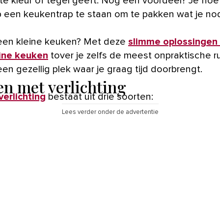
hte kleur of tegel geeft. Nog een voordeel? Je hoe
 een keukentrap te staan om te pakken wat je no
een kleine keuken? Met deze
slimme oplossingen
ine keuken
tover je zelfs de meest onpraktische r
en gezellig plek waar je graag tijd doorbrengt.
en met verlichting
erlichting
bestaat uit drie soorten:
Lees verder onder de advertentie