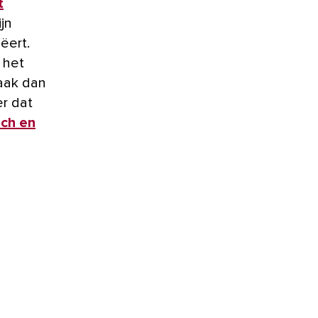
t
jn
ëert.
 het
aak dan
er dat
sch en