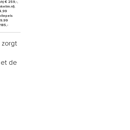
h) € 259,-,
kelim.nl).
4,99
ollepels
 9,99
185,-
 zorgt
met de