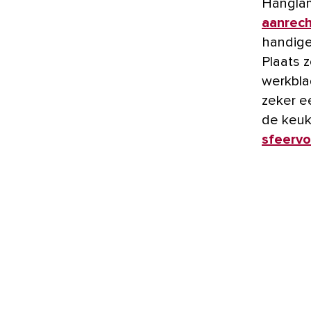
Hangla
aanrech
handige
Plaats 
werkbla
zeker e
de keuk
sfeervo