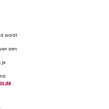
ed wordt
d van een
 je
ond
 in de
l