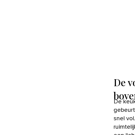
De v
bove
De keuken is meestal niet de grootste plek in huis, maar er
gebeurt 
snel vo
ruimteli