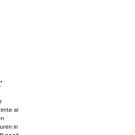
r
imte al
en
uren in