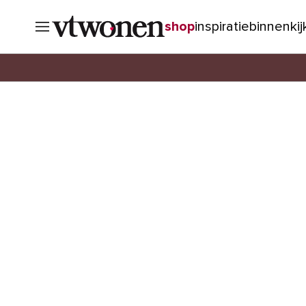
shop
inspiratie
binnenki