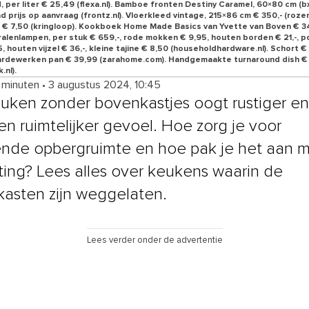
 per liter € 25,49 (flexa.nl). Bamboe fronten Destiny Caramel, 60×80 cm (bx
 prijs op aanvraag (frontz.nl). Vloerkleed vintage, 215×86 cm € 350,- (rozen
 € 7,50 (kringloop). Kookboek Home Made Basics van Yvette van Boven € 3
Kralenlampen, per stuk € 659,-, rode mokken € 9,95, houten borden € 21,-, p
, houten vijzel € 36,-, kleine tajine € 8,50 (householdhardware.nl). Schort €
ardewerken pan € 39,99 (zarahome.com). Handgemaakte turnaround dish € 
.nl).
6 minuten
•
3 augustus 2024, 10:45
uken zonder bovenkastjes oogt rustiger en
en ruimtelijker gevoel. Hoe zorg je voor
nde opbergruimte en hoe pak je het aan 
hting? Lees alles over keukens waarin de
asten zijn weggelaten.
Lees verder onder de advertentie