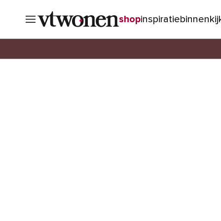
shop
inspiratie
binnenki