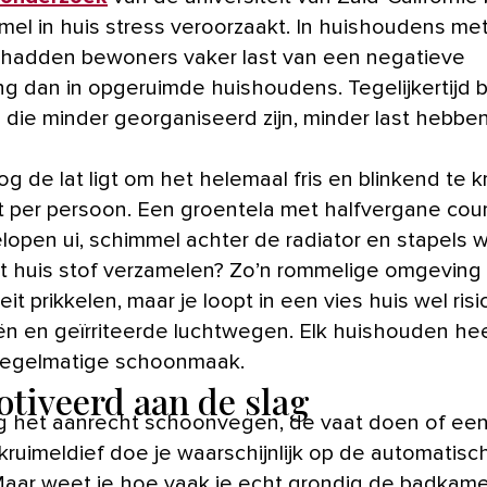
mel in huis stress veroorzaakt. In huishoudens me
hadden bewoners vaker last van een negatieve
g dan in opgeruimde huishoudens. Tegelijkertijd bl
die minder georganiseerd zijn, minder last hebbe
 de lat ligt om het helemaal fris en blinkend te kr
lt per persoon. Een groentela met halfvergane cou
elopen ui, schimmel achter de radiator en stapels 
t huis stof verzamelen? Zo’n rommelige omgeving 
teit prikkelen, maar je loopt in een vies huis wel ris
eën en geïrriteerde luchtwegen. Elk huishouden he
 regelmatige schoonmaak.
tiveerd aan de slag
g het aanrecht schoonvegen, de vaat doen of een
kruimeldief doe je waarschijnlijk op de automatisc
 Maar weet je hoe vaak je echt grondig de badkame