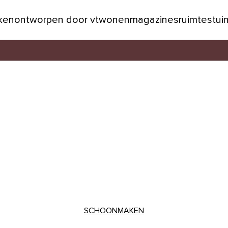
jken
ontworpen door vtwonen
magazines
ruimtes
tui
SCHOONMAKEN