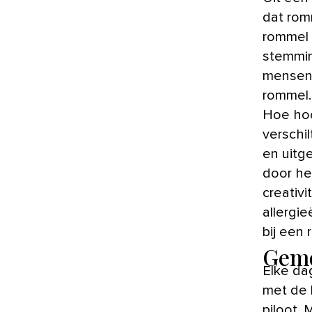
dat rom
rommel 
stemmin
mensen 
rommel.
Hoe hoog
verschi
en uitg
door he
creativi
allergi
bij een
Gemo
Elke da
met de 
piloot.