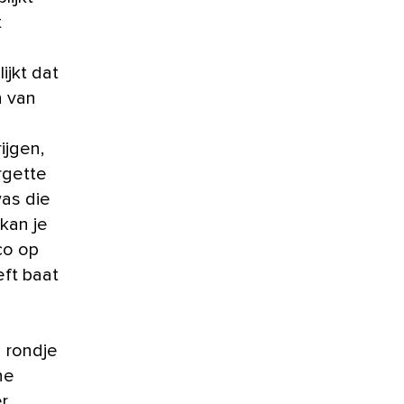
t
ijkt dat
n van
ijgen,
rgette
was die
kan je
ico op
eft baat
 rondje
he
r