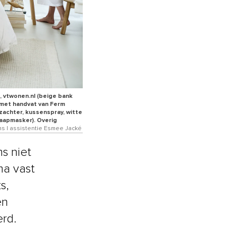
, vtwonen.nl (beige bank
d met handvat van Ferm
rzachter, kussenspray, witte
slaapmasker). Overig
ans | assistentie Esmee Jacké
s niet
ma vast
s,
en
erd.