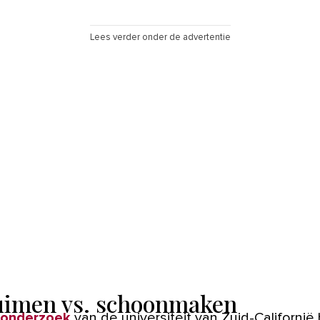
Lees verder onder de advertentie
imen vs. schoonmaken
onderzoek
van de universiteit van Zuid-Californië b