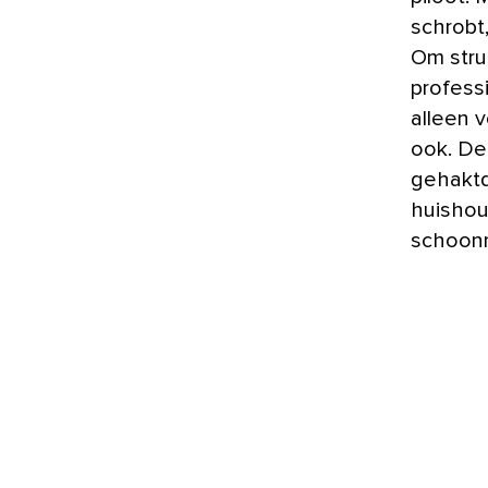
schrobt
Om stru
profess
alleen 
ook. De
gehaktda
huishou
schoonm