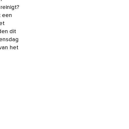
reinigt?
t een
et
en dit
oensdag
 van het