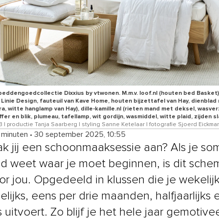
beddengoedcollectie Dixxius by vtwonen. M.m.v. loof.nl (houten bed Basket)
n Linie Design, fauteuil van Kave Home, houten bijzettafel van Hay, dienbla
tra, witte hanglamp van Hay), dille-kamille.nl (rieten mand met deksel, wasve
er en blik, plumeau, tafellamp, wit gordijn, wasmiddel, witte plaid, zijden 
| productie Tanja Saarberg | styling Sanne Ketelaar | fotografie Sjoerd Eickm
4 minuten
•
30 september 2025, 10:55
k jij een schoonmaaksessie aan? Als je som
d weet waar je moet beginnen, is dit sche
or jou. Opgedeeld in klussen die je wekelijk
lijks, eens per drie maanden, halfjaarlijks 
ks uitvoert. Zo blijf je het hele jaar gemotive