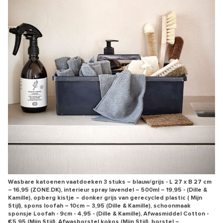
Wasbare katoenen vaatdoeken 3 stuks – blauw/grijs - L 27 x B 27 cm
– 16,95 (ZONE.DK), interieur spray lavendel – 500ml – 19,95 - (Dille &
Kamille), opberg kistje – donker grijs van gerecycled plastic ( Mijn
Stijl), spons loofah – 10cm – 3,95 (Dille & Kamille), schoonmaak
sponsje Loofah - 9cm - 4,95 - (Dille & Kamille), Afwasmiddel Cotton -
€5,95 (Mijn Stijl), Afwasborstel kokos (Mijn Stijl), borstel –