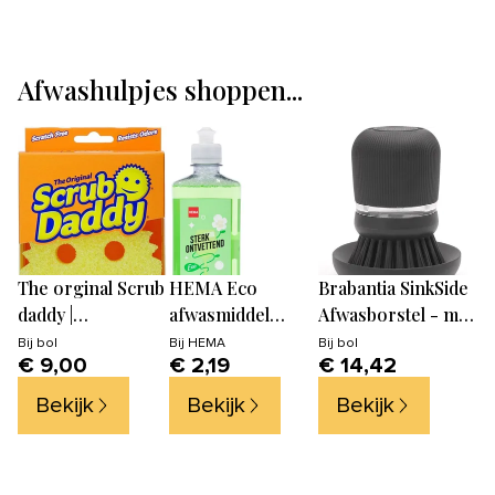
Afwashulpjes shoppen...
The orginal Scrub
HEMA Eco
Brabantia SinkSide
daddy |
afwasmiddel
Afwasborstel - met
Schoonmaak
500ml
Zeepdispenser-
Bij
bol
Bij
HEMA
Bij
bol
€ 9,00
€ 2,19
€ 14,42
spons | Geel | Kras
Dark Grey
vrij
Bekijk
Bekijk
Bekijk