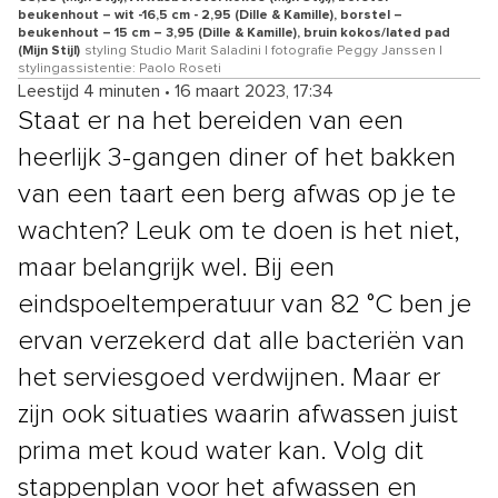
beukenhout – wit -16,5 cm - 2,95 (Dille & Kamille), borstel –
beukenhout – 15 cm – 3,95 (Dille & Kamille), bruin kokos/lated pad
(Mijn Stijl)
styling Studio Marit Saladini | fotografie Peggy Janssen |
stylingassistentie: Paolo Roseti
Leestijd 4 minuten
•
16 maart 2023, 17:34
Staat er na het bereiden van een
heerlijk 3-gangen diner of het bakken
van een taart een berg afwas op je te
wachten? Leuk om te doen is het niet,
maar belangrijk wel. Bij een
eindspoeltemperatuur van 82 °C ben je
ervan verzekerd dat alle bacteriën van
het serviesgoed verdwijnen. Maar er
zijn ook situaties waarin afwassen juist
prima met koud water kan. Volg dit
stappenplan voor het afwassen en