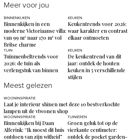
Meer voor jou
BINNENKIJKEN
KEUKEN
Binnenkijken in een
Keukentrends voor 2026:
moderne Victoriaanse villa:
waar karakter en contrast
van 99 m² naar 170 m² vol
elkaar ontmoeten
Britse charme
TUIN
KEUKEN
Tuinmeubeltrends voor
De keukentrend van dit
2026: de tuin als
jaar: ontdek de houten
verlengstuk van binnen
keuken in 5 verschillende
stijlen
Meest gelezen
WOONINSPIRATIE
Laat je interieur shinen met deze 10 bestverkochte
lampen uit de vtwonen shop
WOONINSPIRATIE
TUINIEREN
Binnenkijken bij Daan
Groen geluk tot op de
Alferink: “Ik moest dit huis
vierkante centimeter:
ontdoen van zijn witheid”
ontdek de pocket garden-