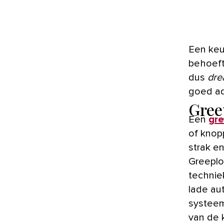
Een keu
behoeft
dus
dre
goed ad
Gree
Een
gr
of knop
strak en
Greeplo
technie
lade au
systeem 
van de 