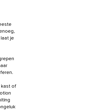
meeste
genoeg,
laat je
grepen
maar
sferen.
 kast of
otion
iting
ongeluk