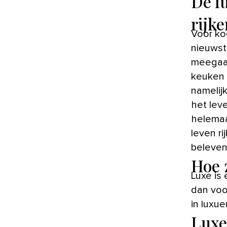
De l
rijke
Voor kookliefhebbers is een luxe keuken de ultieme droom. De
nieuwst
meegaan
keuken s
namelij
het lev
helemaa
leven ri
beleven
Hoe 
Luxe is
dan voo
in luxue
Luxe