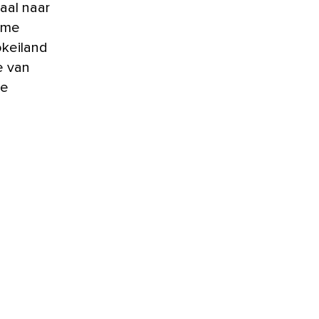
aal naar
rme
okeiland
e van
te