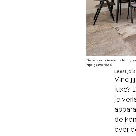
Door een slimme indeling en
tijd geworden.
Leestijd 8
Vind j
luxe? 
je ver
appara
de kon
over d