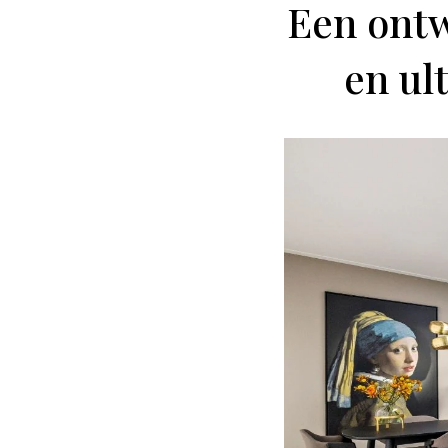
Een ontw
en ul