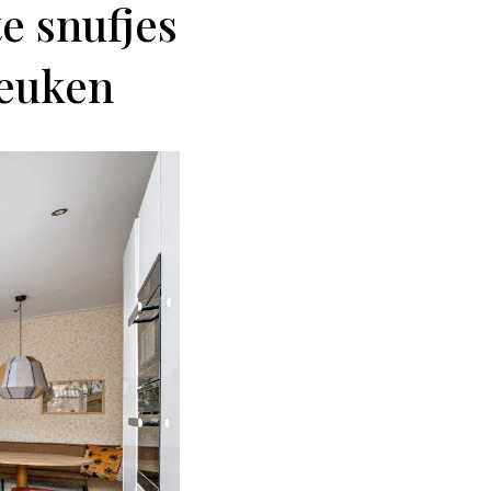
e snufjes
keuken