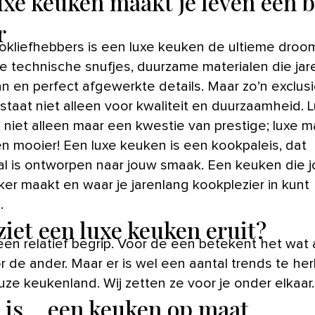
uxe keuken maakt je leven een b
r
e technische snufjes, duurzame materialen die jar
 en perfect afgewerkte details. Maar zo’n exclus
taat niet alleen voor kwaliteit en duurzaamheid. L
k niet alleen maar een kwestie van prestige; luxe 
en mooier! Een luxe keuken is een kookpaleis, dat
l is ontworpen naar jouw smaak. Een keuken die 
jker maakt en waar je jarenlang kookplezier in kunt
.
ziet een luxe keuken eruit?
 een relatief begrip. Voor de een betekent het wat
r de ander. Maar er is wel een aantal trends te h
uze keukenland. Wij zetten ze voor je onder elkaar.
 is… een keuken op maat