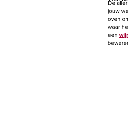
De aller
jouw we
oven om
waar he
een
wij
beware