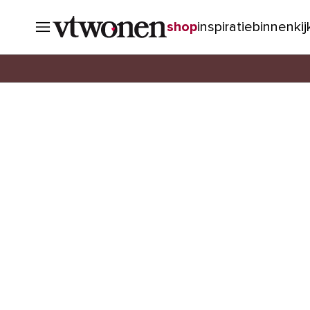
shop
inspiratie
binnenki