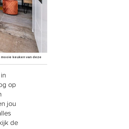
e, mooie keuken van deze
 in
oog op
h
n jou
lles
ijk de