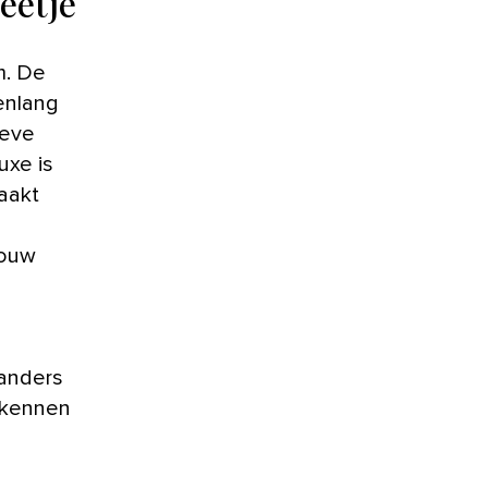
eetje
enlang
ieve
uxe is
maakt
jouw
 anders
erkennen