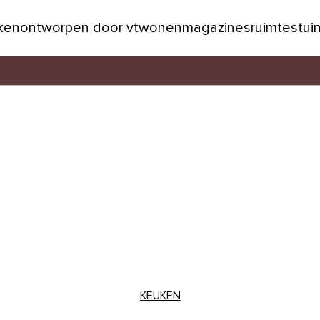
jken
ontworpen door vtwonen
magazines
ruimtes
tui
KEUKEN