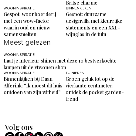
Britse charme
WOONINSPIRATIE
BINNENKIJKEN
Gespot: woonboerderij
Gespot: duurzame
met een wow-factor
designvilla met kleurrijke
waarin oud en nieuw
statements en een XXL-
samensmelten
wijnglas in de tuin
Meest gelezen
WOONINSPIRATIE
Laat je interieur shinen met deze 10 bestverkochte
lampen uit de vtwonen shop
WOONINSPIRATIE
TUINIEREN
Binnenkijken bij Daan
Groen geluk tot op de
Alferink: “Ik moest dit huis
vierkante centimeter:
ontdoen van zijn witheid”
ontdek de pocket garden-
trend
Volg ons