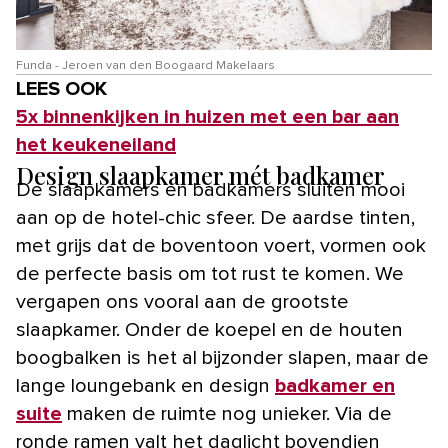
Funda - Jeroen van den Boogaard Makelaars
LEES OOK
5x binnenkijken in huizen met een bar aan
het keukeneiland
Design slaapkamer mét badkamer
De slaapkamers en badkamers sluiten mooi
aan op de hotel-chic sfeer. De aardse tinten,
met grijs dat de boventoon voert, vormen ook
de perfecte basis om tot rust te komen. We
vergapen ons vooral aan de grootste
slaapkamer. Onder de koepel en de houten
boogbalken is het al bijzonder slapen, maar de
lange loungebank en design
badkamer en
suite
maken de ruimte nog unieker. Via de
ronde ramen valt het daglicht bovendien