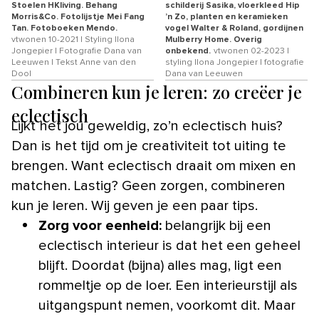
Stoelen HKliving. Behang
schilderij Sasika, vloerkleed Hip
Morris&Co. Fotolijstje Mei Fang
’n Zo, planten en keramieken
Tan. Fotoboeken Mendo.
vogel Walter & Roland, gordijnen
vtwonen 10-2021 | Styling Ilona
Mulberry Home. Overig
Jongepier | Fotografie Dana van
onbekend.
vtwonen 02-2023 |
Leeuwen | Tekst Anne van den
styling Ilona Jongepier | fotografie
Dool
Dana van Leeuwen
Combineren kun je leren: zo creëer je
eclectisch
Lijkt het jou geweldig, zo’n eclectisch huis?
Dan is het tijd om je creativiteit tot uiting te
brengen. Want eclectisch draait om mixen en
matchen. Lastig? Geen zorgen, combineren
kun je leren. Wij geven je een paar tips.
Zorg voor eenheid:
belangrijk bij een
eclectisch interieur is dat het een geheel
blijft. Doordat (bijna) alles mag, ligt een
rommeltje op de loer. Een interieurstijl als
uitgangspunt nemen, voorkomt dit. Maar