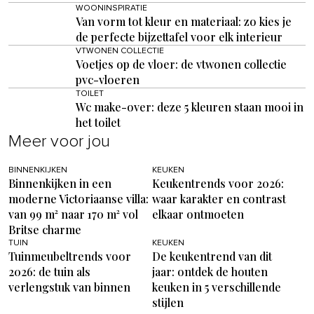
WOONINSPIRATIE
Van vorm tot kleur en materiaal: zo kies je
de perfecte bijzettafel voor elk interieur
VTWONEN COLLECTIE
Voetjes op de vloer: de vtwonen collectie
pvc-vloeren
TOILET
Wc make-over: deze 5 kleuren staan mooi in
het toilet
Meer voor jou
BINNENKIJKEN
KEUKEN
Binnenkijken in een
Keukentrends voor 2026:
moderne Victoriaanse villa:
waar karakter en contrast
van 99 m² naar 170 m² vol
elkaar ontmoeten
Britse charme
TUIN
KEUKEN
Tuinmeubeltrends voor
De keukentrend van dit
2026: de tuin als
jaar: ontdek de houten
verlengstuk van binnen
keuken in 5 verschillende
stijlen