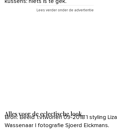
kussens: niets is te gek.
Lees verder onder de advertentie
Alles voor de eclectische look…
Bron: Beeld 1:vtwonen 09-2018 | styling Liza
Wassenaar | fotografie Sjoerd Eickmans.