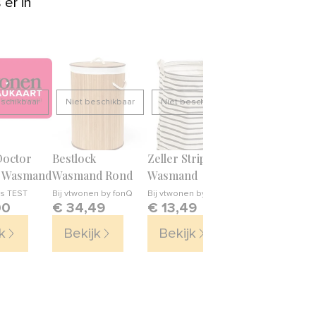
er in
eschikbaar
Niet beschikbaar
Niet beschikbaar
Doctor
Bestlock
Zeller Stripes
s Wasmand
Wasmand Rond
Wasmand
us TEST
Bij
vtwonen by fonQ
Bij
vtwonen by fonQ
00
€ 34,49
€ 13,49
k
Bekijk
Bekijk