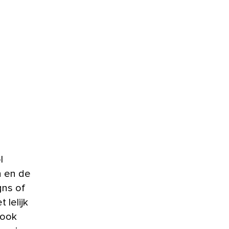
l
n en de
gns of
lelijk
 ook