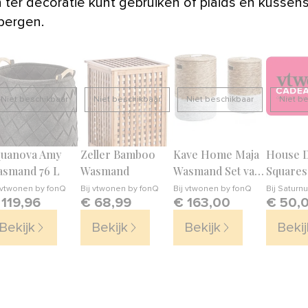
ter decoratie kunt gebruiken of plaids en kussens 
bergen.
Niet beschikbaar
Niet beschikbaar
Niet beschikbaar
Niet b
uanova Amy
Zeller Bamboo
Kave Home Maja
House 
smand 76 L
Wasmand
Wasmand Set van
Square
2
vtwonen by fonQ
Bij
vtwonen by fonQ
Bij
vtwonen by fonQ
Bij
Saturn
 119,96
€ 68,99
€ 163,00
€ 50,
Bekijk
Bekijk
Bekijk
Bekij