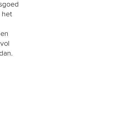
asgoed
 het
den
lvol
 dan.