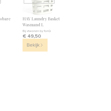
uwbare
HAY Laundry Basket
Wasmand L
Bij
vtwonen by fonQ
€ 49,50
Bekijk