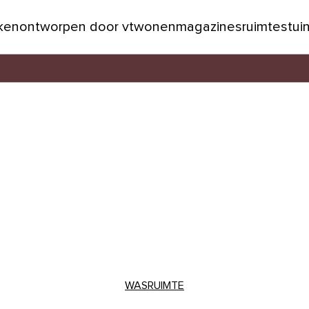
jken
ontworpen door vtwonen
magazines
ruimtes
tui
WASRUIMTE