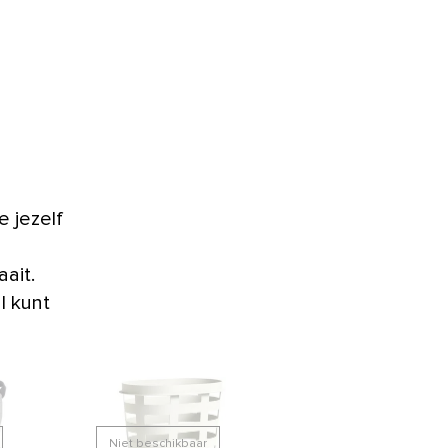
 jezelf
ait.
l kunt
Niet beschikbaar