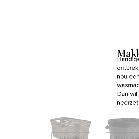
Makk
Handige wasmanden mogen in een druk huishouden niet
ontbrek
nou een
wasmach
Dan wil
neerzet
Niet beschikbaar
Niet beschikbaa