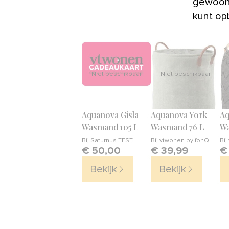
gewoon 
kunt op
Niet beschikbaar
Niet beschikbaar
Aquanova Gisla
Aquanova York
Aq
Wasmand 105 L
Wasmand 76 L
Wa
Bij
Saturnus TEST
Bij
vtwonen by fonQ
Bij
€ 50,00
€ 39,99
€
Bekijk
Bekijk