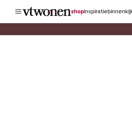
shop
inspiratie
binnenki