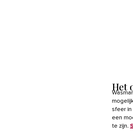
Het 
Wasmande
mogelij
sfeer i
een moo
te zijn.