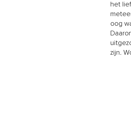
het li
meteen
oog wa
Daaro
uitgez
zijn. 