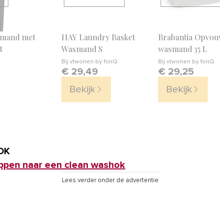
smand met
HAY Laundry Basket
Brabantia Opvo
t
Wasmand S
wasmand 35 L
Q
Bij
vtwonen by fonQ
Bij
vtwonen by fonQ
€ 29,49
€ 29,25
Bekijk
Bekijk
OK
appen naar een clean washok
Lees verder onder de advertentie