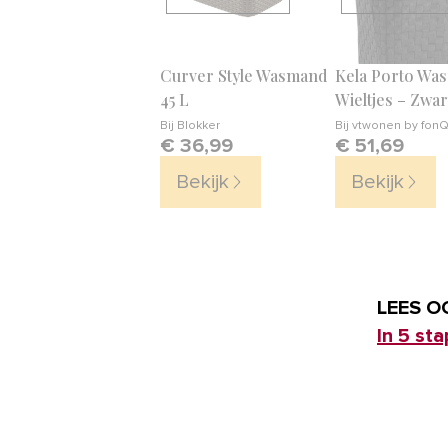
Curver Style Wasmand
Kela Porto Wa
45 L
Wieltjes – Zwar
Bij
Blokker
Bij
vtwonen by fon
€ 36,99
€ 51,69
Bekijk
Bekijk
LEES O
In 5 st