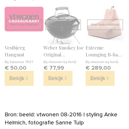
Niet beschikbaar
Niet beschikbaar
Niet beschikbaar
Vestbjerg
Weber Smokey Joe
Extreme
K
Hangmat
Original
Lounging B-bag
Pa
Houtskoolbarbecue
Mighty-b
m/
Bij
Saturnus TEST
Bij
vtwonen by fonQ
Bij
vtwonen by fonQ
Bi
€ 50,00
€ 77,99
€ 289,00
€
Ø 37 cm
Outdoor Zitzak
Bekijk
Bekijk
Bekijk
Bron: beeld: vtwonen 08-2016 | styling Anke
Helmich, fotografie Sanne Tulp