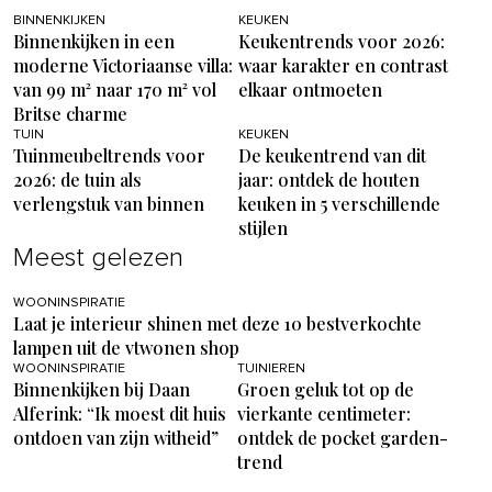
BINNENKIJKEN
KEUKEN
Binnenkijken in een
Keukentrends voor 2026:
moderne Victoriaanse villa:
waar karakter en contrast
van 99 m² naar 170 m² vol
elkaar ontmoeten
Britse charme
TUIN
KEUKEN
Tuinmeubeltrends voor
De keukentrend van dit
2026: de tuin als
jaar: ontdek de houten
verlengstuk van binnen
keuken in 5 verschillende
stijlen
Meest gelezen
WOONINSPIRATIE
Laat je interieur shinen met deze 10 bestverkochte
lampen uit de vtwonen shop
WOONINSPIRATIE
TUINIEREN
Binnenkijken bij Daan
Groen geluk tot op de
Alferink: “Ik moest dit huis
vierkante centimeter:
ontdoen van zijn witheid”
ontdek de pocket garden-
trend