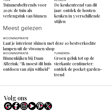
TUIN
KEUKEN
Tuinmeubeltrends voor
De keukentrend van dit
2026: de tuin als
jaar: ontdek de houten
verlengstuk van binnen
keuken in 5 verschillende
stijlen
Meest gelezen
WOONINSPIRATIE
Laat je interieur shinen met deze 10 bestverkochte
lampen uit de vtwonen shop
WOONINSPIRATIE
TUINIEREN
Binnenkijken bij Daan
Groen geluk tot op de
Alferink: “Ik moest dit huis
vierkante centimeter:
ontdoen van zijn witheid”
ontdek de pocket garden-
trend
Volg ons