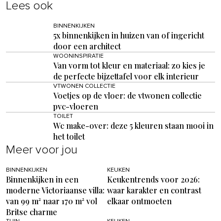
Lees ook
BINNENKIJKEN
5x binnenkijken in huizen van of ingericht
door een architect
WOONINSPIRATIE
Van vorm tot kleur en materiaal: zo kies je
de perfecte bijzettafel voor elk interieur
VTWONEN COLLECTIE
Voetjes op de vloer: de vtwonen collectie
pvc-vloeren
TOILET
Wc make-over: deze 5 kleuren staan mooi in
het toilet
Meer voor jou
BINNENKIJKEN
KEUKEN
Binnenkijken in een
Keukentrends voor 2026:
moderne Victoriaanse villa:
waar karakter en contrast
van 99 m² naar 170 m² vol
elkaar ontmoeten
Britse charme