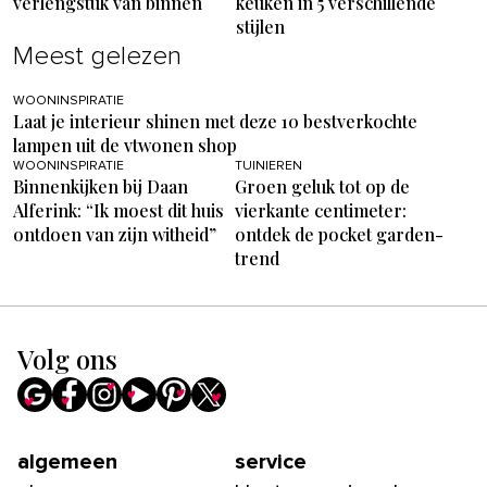
verlengstuk van binnen
keuken in 5 verschillende
stijlen
Meest gelezen
WOONINSPIRATIE
Laat je interieur shinen met deze 10 bestverkochte
lampen uit de vtwonen shop
WOONINSPIRATIE
TUINIEREN
Binnenkijken bij Daan
Groen geluk tot op de
Alferink: “Ik moest dit huis
vierkante centimeter:
ontdoen van zijn witheid”
ontdek de pocket garden-
trend
Volg ons
algemeen
service