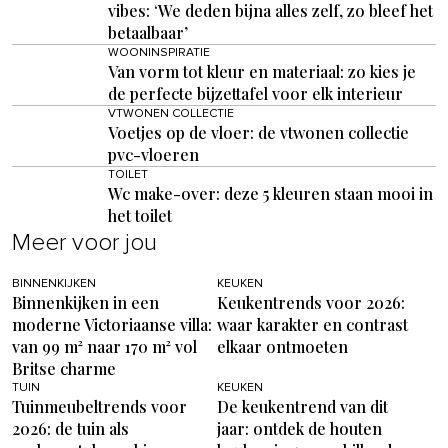
vibes: ‘We deden bijna alles zelf, zo bleef het
betaalbaar’
WOONINSPIRATIE
Van vorm tot kleur en materiaal: zo kies je
de perfecte bijzettafel voor elk interieur
VTWONEN COLLECTIE
Voetjes op de vloer: de vtwonen collectie
pvc-vloeren
TOILET
Wc make-over: deze 5 kleuren staan mooi in
het toilet
Meer voor jou
BINNENKIJKEN
KEUKEN
Binnenkijken in een
Keukentrends voor 2026:
moderne Victoriaanse villa:
waar karakter en contrast
van 99 m² naar 170 m² vol
elkaar ontmoeten
Britse charme
TUIN
KEUKEN
Tuinmeubeltrends voor
De keukentrend van dit
2026: de tuin als
jaar: ontdek de houten