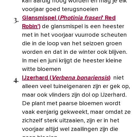
kan aardig hoog worden en mag je elk
voorjaar goed terugsnoeien
3.
Glansmispel (
Photinia fraseri
‘ Red
Robin’)
de glansmispel is een heester
met in het voorjaar vuurrode scheuten
die in de loop van het seizoen groen
worden en dat in de winter ook blijven.
In mei en juni krijgt de heester kleine
witte bloemen
4.
IJzerhard (
Verbena bonariensis
)
niet
alleen veel tuineigenaren zijn er gek op,
maar ook vlinders zijn dol op IJzerhard.
De plant met paarse bloemen wordt
vaak eenjarig gekweekt, maar omdat ze
zichzelf sterk uitzaaien, zijn er in het
voorjaar altijd wel zaailingen zijn die