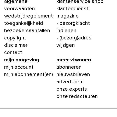
algemene
klantenservice shop
voorwaarden
klantendienst
wedstrijdregelement
magazine
toegankelijkheid
- bezorgklacht
bezoekersaantallen
indienen
copyright
- (bezorg)adres
disclaimer
wijzigen
contact
mijn omgeving
meer vtwonen
mijn account
abonneren
mijn abonnement(en)
nieuwsbrieven
adverteren
onze experts
onze redacteuren