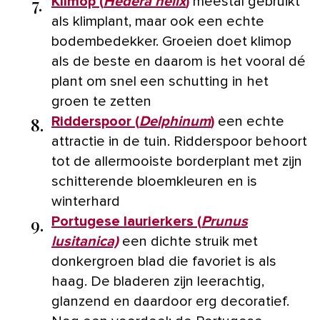
7.
Klimop (
Hedera helix
)
meestal gebruikt
als klimplant, maar ook een echte
bodembedekker. Groeien doet klimop
als de beste en daarom is het vooral dé
plant om snel een schutting in het
groen te zetten
8.
Ridderspoor (
Delphinum
)
een echte
attractie in de tuin. Ridderspoor behoort
tot de allermooiste borderplant met zijn
schitterende bloemkleuren en is
winterhard
9.
Portugese laurierkers (
Prunus
lusitanica)
een dichte struik met
donkergroen blad die favoriet is als
haag. De bladeren zijn leerachtig,
glanzend en daardoor erg decoratief.