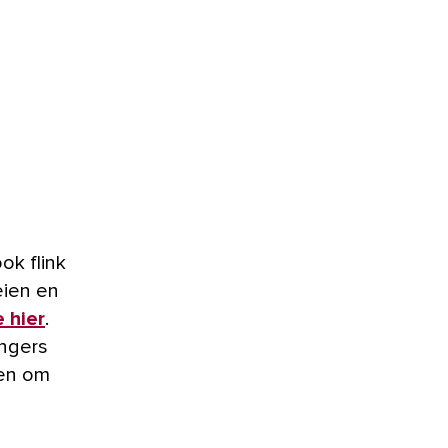
ok flink
eien en
e hier
.
ingers
ven om