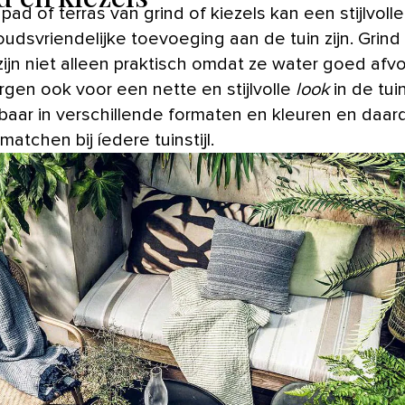
pad of terras van grind of kiezels kan een stijlvoll
udsvriendelijke toevoeging aan de tuin zijn. Grind
zijn niet alleen praktisch omdat ze water goed afv
rgen ook voor een nette en stijlvolle
look
in de tuin
baar in verschillende formaten en kleuren en daar
e matchen bij íedere tuinstijl.