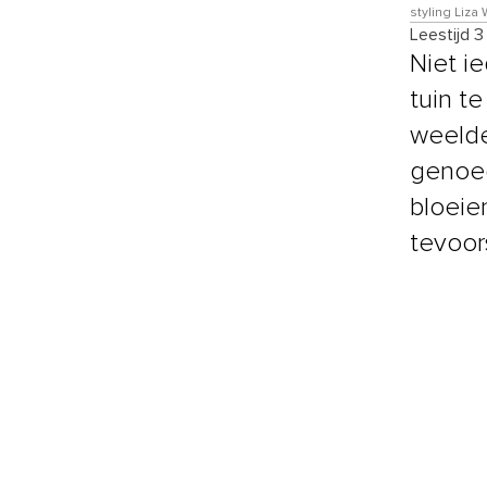
styling Liz
Leestijd 3
Niet ie
tuin t
weelde
genoeg
bloeie
tevoor