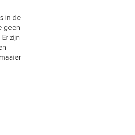
s in de
je geen
Er zijn
en
smaaier