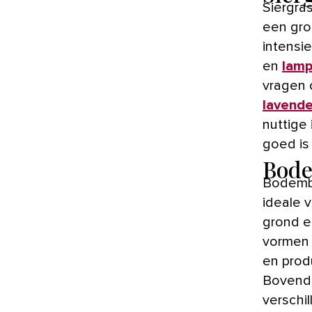
Siergra
een gro
intensi
en
lamp
vragen 
lavende
nuttige
goed is 
Bode
Bodemb
ideale 
grond en
vormen 
en prod
Bovendi
verschi