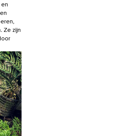
e en
 en
oeren,
. Ze zijn
door