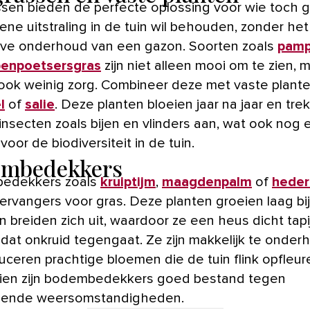
ssen bieden de perfecte oplossing voor wie toch 
ene uitstraling in de tuin wil behouden, zonder het
eve onderhoud van een gazon. Soorten zoals
pamp
enpoetsersgras
zijn niet alleen mooi om te zien, 
ook weinig zorg. Combineer deze met vaste plante
l
of
salie
. Deze planten bloeien jaar na jaar en tre
 insecten zoals bijen en vlinders aan, wat ook nog
voor de biodiversiteit in de tuin.
mbedekkers
edekkers zoals
kruiptijm
,
maagdenpalm
of
heder
vervangers voor gras. Deze planten groeien laag bi
 breiden zich uit, waardoor ze een heus dicht tapi
dat onkruid tegengaat. Ze zijn makkelijk te onde
uceren prachtige bloemen die de tuin flink opfleur
en zijn bodembedekkers goed bestand tegen
llende weersomstandigheden.