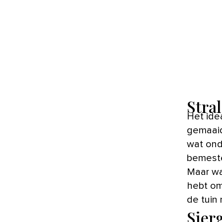
Stra
Het ideaalbeeld van een tuin is er vaak een met een strak
gemaaid
wat ond
bemeste
Maar wat
hebt om
de tuin
Sier