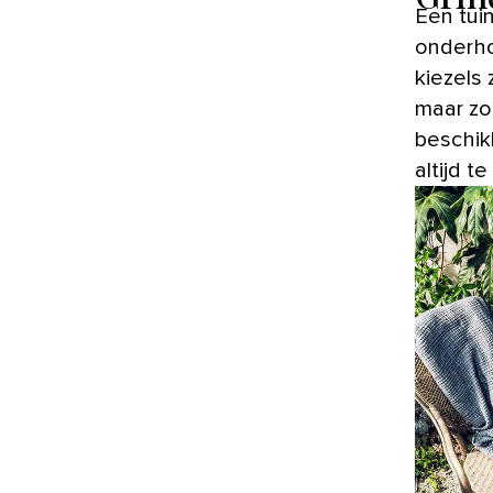
Een tuin
onderho
kiezels 
maar zo
beschik
altijd t