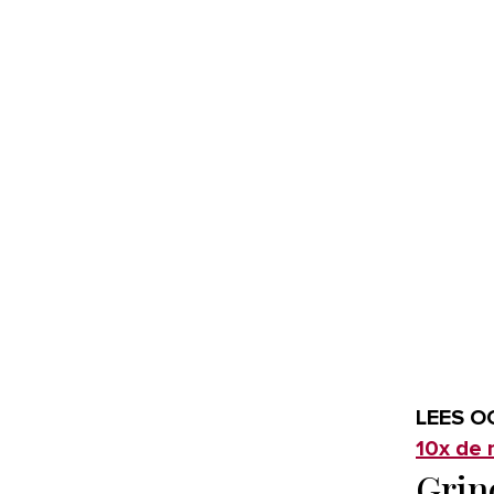
LEES O
10x de 
Grin