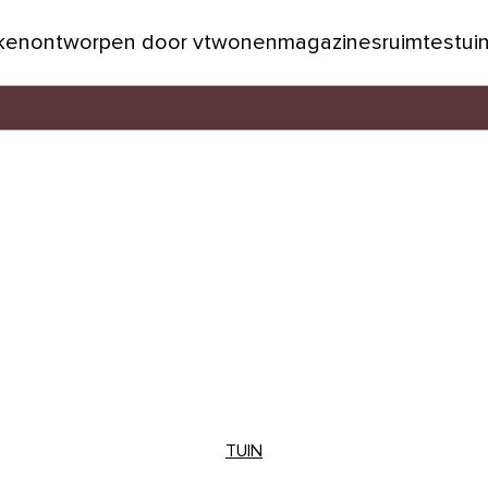
jken
ontworpen door vtwonen
magazines
ruimtes
tui
TUIN