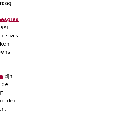
graag
asgras
maar
n zoals
kken
 eens
a
zijn
j de
jt
rhouden
en.