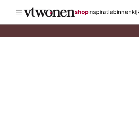
shop
inspiratie
binnenki