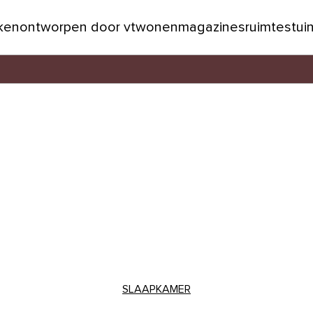
jken
ontworpen door vtwonen
magazines
ruimtes
tui
SLAAPKAMER