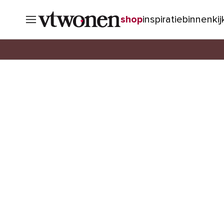
shop
inspiratie
binnenki