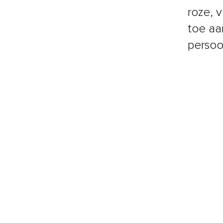
roze, 
toe aa
persoon