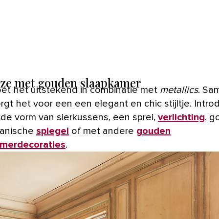
oze met gouden slaapkamer
et het uitstekend in combinatie met
metallics
. Sa
gt het voor een een elegant en chic stijltje. Intr
 de vorm van sierkussens, een sprei,
verlichting
, g
ganische
spiegel
of met andere
gouden
amerdecoraties
.