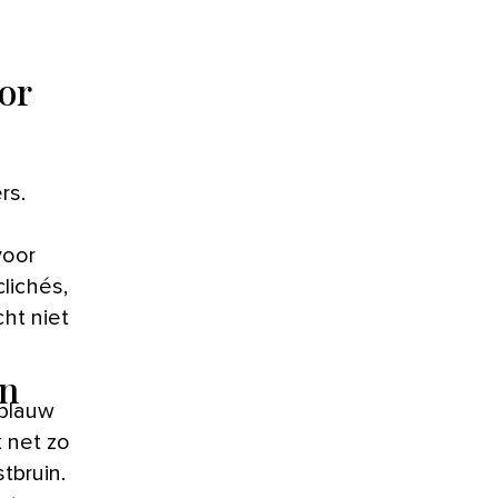
or
rs.
voor
clichés,
cht niet
en
 blauw
 net zo
tbruin.