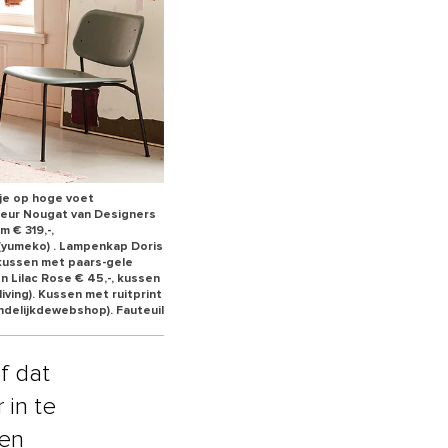
tje op hoge voet
kleur Nougat van Designers
 € 319,-,
(yumeko) . Lampenkap Doris
t kussen met paars-gele
en Lilac Rose € 45,-, kussen
iving). Kussen met ruitprint
andelijkdewebshop). Fauteuil
f dat
 in te
ten