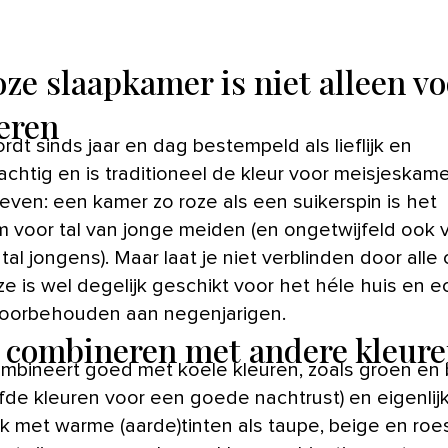
oze slaapkamer is niet alleen vo
eren
achtig en is traditioneel de kleur voor meisjeskame
ven: een kamer zo roze als een suikerspin is het
voor tal van jonge meiden (en ongetwijfeld ook 
al jongens). Maar laat je niet verblinden door alle 
e is wel degelijk geschikt voor het héle huis en e
voorbehouden aan negenjarigen.
 combineren met andere kleur
mbineert goed met koele kleuren, zoals groen en
fde kleuren voor een goede nachtrust) en eigenlijk
jk met warme (aarde)tinten als taupe, beige en roes