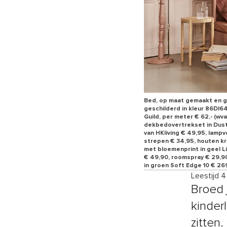
Bed, op maat gemaakt en ge
geschilderd in kleur 86DI64
Guild, per meter € 62,- (wv
dekbedovertrekset in Dusty
van HKliving € 49,95, lampv
strepen € 34,95, houten kruk
met bloemenprint in geel Li
€ 49,90, roomspray € 29,90,
in groen Soft Edge 10 € 269
Leestijd 
Broed 
kinderl
zitten