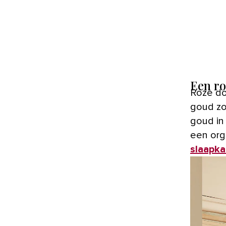
Een r
Roze do
goud zor
goud in
een or
slaapk