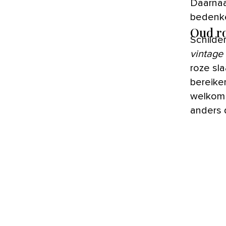
Daarnaa
bedenk
Oud r
Schilde
vintage
roze sl
bereike
welkom 
anders 