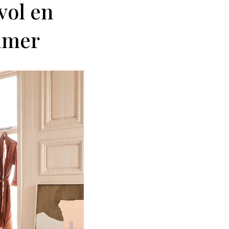
vol en
amer