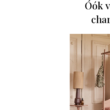
Óók v
cha