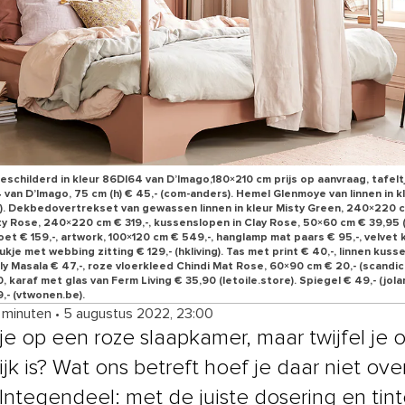
schilderd in kleur 86DI64 van D’Imago,180×210 cm prijs op aanvraag, tafel
 van D’Imago, 75 cm (h) € 45,- (com-anders). Hemel Glenmoye van linnen in 
a). Dekbedovertrekset van gewassen linnen in kleur Misty Green, 240×220 cm
 Rose, 240×220 cm € 319,-, kussenslopen in Clay Rose, 50×60 cm € 39,95 
oet € 159,-, artwork, 100×120 cm € 549,-, hanglamp mat paars € 95,-, velve
je met webbing zitting € 129,- (hkliving). Tas met print € 40,-, linnen kuss
ly Masala € 47,-, roze vloerkleed Chindi Mat Rose, 60×90 cm € 20,- (scandicl
 karaf met glas van Ferm Living € 35,90 (letoile.store). Spiegel € 49,- (jol
,- (vtwonen.be).
4 minuten
•
5 augustus 2022, 23:00
je op een roze slaapkamer, maar twijfel je o
ijk is? Wat ons betreft hoef je daar niet over
. Integendeel: met de juiste dosering en tin