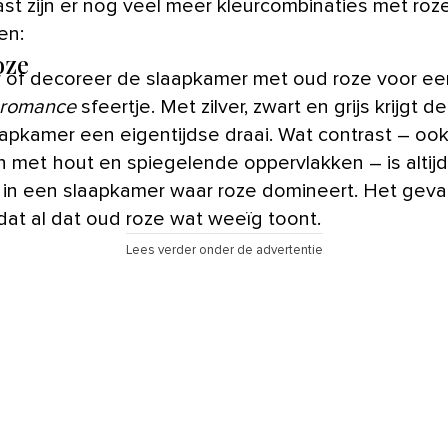
st zijn er nog veel meer kleurcombinaties met roz
en:
oze
r of decoreer de slaapkamer met oud roze voor ee
 romance
sfeertje. Met zilver, zwart en grijs krijgt d
aapkamer een eigentijdse draai. Wat contrast – ook
n met hout en spiegelende oppervlakken – is altijd
in een slaapkamer waar roze domineert. Het gevaa
dat al dat oud roze wat weeïg toont.
Lees verder onder de advertentie