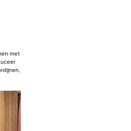
men met
oduceer
ordijnen,