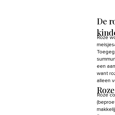
De r
kind
Roze wordt sinds jaar en dag bestempeld als lieflijk en
meisjes
Toegege
summum 
een aant
want roz
alleen 
Roze
Roze co
(beproe
makkeli