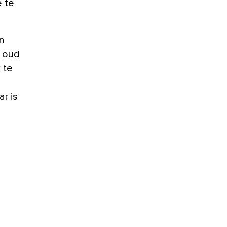
e te
n
e oud
 te
r is