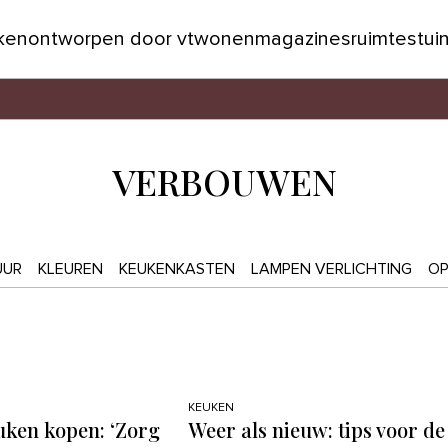
jken
ontworpen door vtwonen
magazines
ruimtes
tui
VERBOUWEN
UUR
KLEUREN
KEUKENKASTEN
LAMPEN VERLICHTING
OP
KEUKEN
ken kopen: ‘Zorg
Weer als nieuw: tips voor de