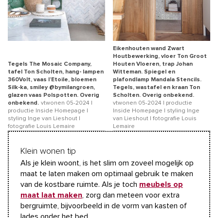
Eikenhouten wand Zwart
Houtbewerking, vloer Ton Groot
Tegels The Mosaic Company,
Houten Vloeren, trap Johan
tafel Ton Scholten, hang- lampen
Witteman. Spiegel en
360Volt, vaas l’Etoile, bloemen
plafondlamp Mandala Stencils.
Silk-ka, smiley @bymilangroen,
Tegels, wastafel en kraan Ton
glazen vaas Polspotten. Overig
Scholten. Overig onbekend.
onbekend.
vtwonen 05-2024 |
vtwonen 05-2024 | productie
productie Inside Homepage |
Inside Homepage | styling Inge
styling Inge van Lieshout |
van Lieshout | fotografie Louis
fotografie Louis Lemaire
Lemaire
Klein wonen tip
Als je klein woont, is het slim om zoveel mogelijk op
maat te laten maken om optimaal gebruik te maken
van de kostbare ruimte. Als je toch
meubels op
maat laat maken
, zorg dan meteen voor extra
bergruimte, bijvoorbeeld in de vorm van kasten of
lades onder het bed.