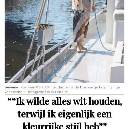
bewoner
vtwonen 05-2024 | productie Inside Homepage | styling Inge
van Lieshout | fotografie Louis Lemaire
“
“Ik wilde alles wit houden,
terwijl ik eigenlijk een
kleurrijke stijl heb”
”