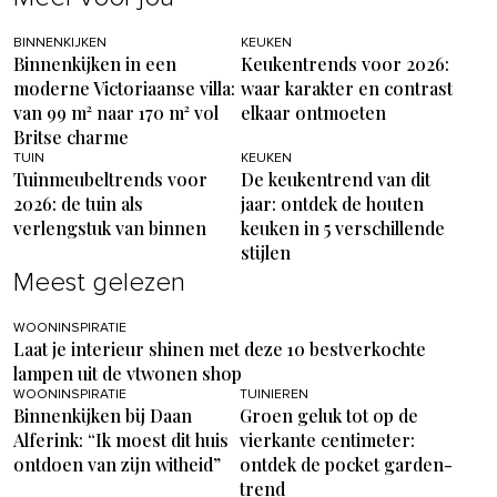
BINNENKIJKEN
KEUKEN
Binnenkijken in een
Keukentrends voor 2026:
moderne Victoriaanse villa:
waar karakter en contrast
van 99 m² naar 170 m² vol
elkaar ontmoeten
Britse charme
TUIN
KEUKEN
Tuinmeubeltrends voor
De keukentrend van dit
2026: de tuin als
jaar: ontdek de houten
verlengstuk van binnen
keuken in 5 verschillende
stijlen
Meest gelezen
WOONINSPIRATIE
Laat je interieur shinen met deze 10 bestverkochte
lampen uit de vtwonen shop
WOONINSPIRATIE
TUINIEREN
Binnenkijken bij Daan
Groen geluk tot op de
Alferink: “Ik moest dit huis
vierkante centimeter:
ontdoen van zijn witheid”
ontdek de pocket garden-
trend