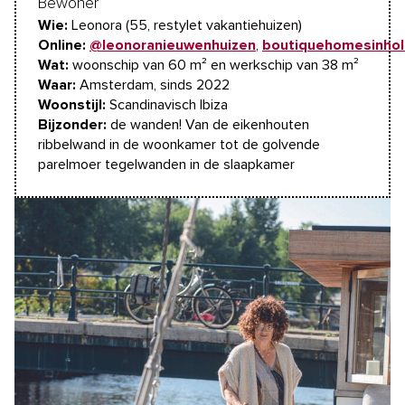
Bewoner
Wie:
Leonora (55, restylet vakantiehuizen)
Online:
@leonoranieuwenhuizen
,
boutiquehomesinhol
W
at:
woonschip van 60 m² en werkschip van 38 m²
Waar:
Amsterdam, sinds 2022
Woonstijl:
Scandinavisch Ibiza
Bijzonder:
de wanden! Van de eikenhouten
ribbelwand in de woonkamer tot de golvende
parelmoer tegelwanden in de slaapkamer