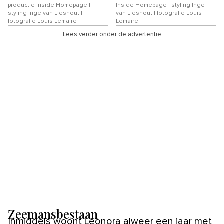
productie Inside Homepage |
Inside Homepage | styling Inge
styling Inge van Lieshout |
van Lieshout | fotografie Louis
fotografie Louis Lemaire
Lemaire
Lees verder onder de advertentie
Zeemansbestaan
Inmiddels woont Leonora alweer een jaar met