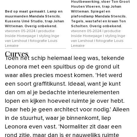
Houtbewerking, vloer Ton Groot
Houten Vloeren, trap Johan
Bed op maat gemaakt. Lamp en
Witteman. Spiegel en
muurmanden Mandala Stencils.
plafondlamp Mandala Stencils.
Kussens Umé Studio, trap Johan
Tegels, wastafel en kraan Ton
Witteman. Overig onbekend.
Scholten. Overig onbekend.
vtwonen 05-2024 | productie
vtwonen 05-2024 | productie
Inside Homepage | styling Inge
Inside Homepage | styling Inge
van Lieshout | fotografie Louis
van Lieshout | fotografie Louis
Lemaire
Lemaire
Curves
Toen het schip helemaal leeg was, tekende
Leonora met een spuitbus op de grond uit
waar alles precies moest komen. ‘Het werd
een soort graffitikunst. Ideaal, want je kunt
dan om al je bedachte interieurelementen
lopen en kijken hoeveel ruimte je over hebt.
Daar heb je geen architect voor nodig.’ Alleen
in de stuurhut, waar je binnenkomt, liep
Leonora even vast. ‘Normaliter zit daar een
rond zitje, maar dan is er nauwelijks ruimte