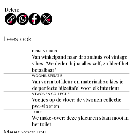
Delen:
Lees ook
BINNENKIJKEN
Van winkelpand naar droomhuis vol vintage
vibes: ‘We deden bijna alles zelf, zo bleef het
betaalbaar’
WOONINSPIRATIE
Van vorm tot kleur en materiaal: zo kies je
de perfecte bijzettafel voor elk interieur
VTWONEN COLLECTIE
Voetjes op de vloer: de vtwonen collectie
pvc-vloeren
TOILET
Wc make-over: deze 5 kleuren staan mooi in
het toilet
Meer voor jou