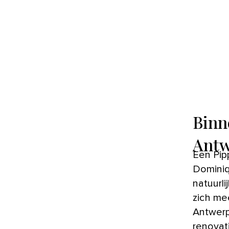
Binn
Ant
Een Pip
Dominiq
natuurli
zich mee
Antwerp
renovat