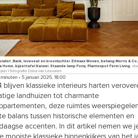
cialist. Bank, loveseat en kroonluchter Zitmaxx Wonen, behang Morris & Co
ra Home, bijzettafel Karwei. Staande lamp Fonq. Plantenpot Ferm Living.
vtw
gepier | fotografie Dana van Leeuwen
4 minuten
•
5 januari 2025, 18:00
 blijven klassieke interieurs harten verover
atige landhuizen tot charmante
ppartementen, deze ruimtes weerspiegele
te balans tussen historische elementen en
aagse accenten. In dit artikel nemen we 
e mooiste klassieke binnenkijkers van het ja