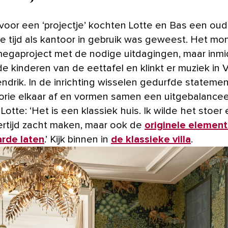
ge tijd als kantoor in gebruik was geweest. Het mo
megaproject met de nodige uitdagingen, maar inmi
de kinderen van de eettafel en klinkt er muziek in Vi
endrik. In de inrichting wisselen gedurfde stateme
orie elkaar af en vormen samen een uitgebalance
Lotte: ‘Het is een klassiek huis. Ik wilde het stoer 
kertijd zacht maken, maar ook de
originele element
rde laten
.’ Kijk binnen in
de klassieke villa
.