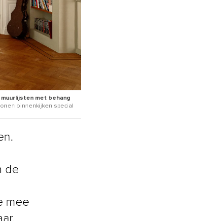
, muurlijsten met behang
onen binnenkijken special
en.
n de
je mee
ar.