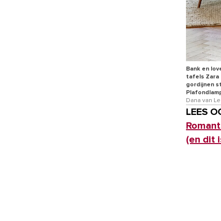
Bank en lov
tafels Zara
gordijnen s
Plafondlamp
Dana van L
LEES O
Romanti
(en dit