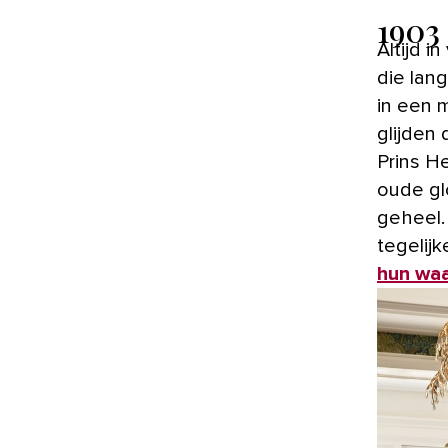
1903
Altijd in voor een ‘projectje’ kochten Lotte en Bas een oude villa,
die lan
in een 
glijden 
Prins H
oude gl
geheel. 
tegelij
hun waa