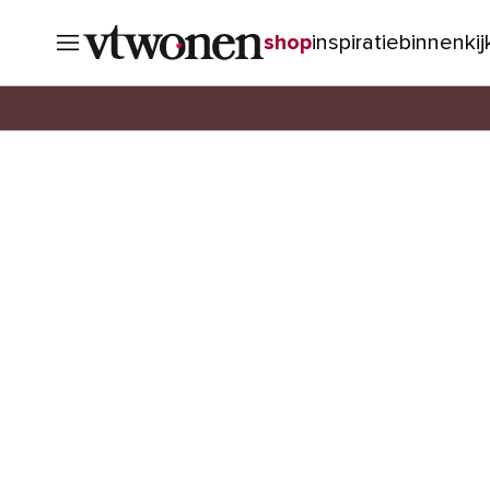
shop
inspiratie
binnenki