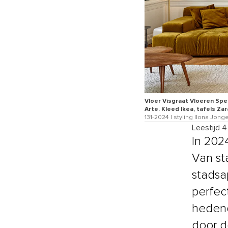
Vloer Visgraat Vloeren Spe
Arte. Kleed Ikea, tafels Za
131-2024 | styling Ilona Jon
Leestijd 
In 2024
Van st
stadsa
perfec
hedend
door d