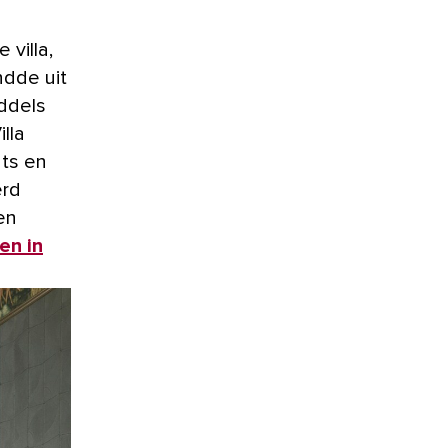
ndde uit
ddels
lla
nts en
erd
en
en in