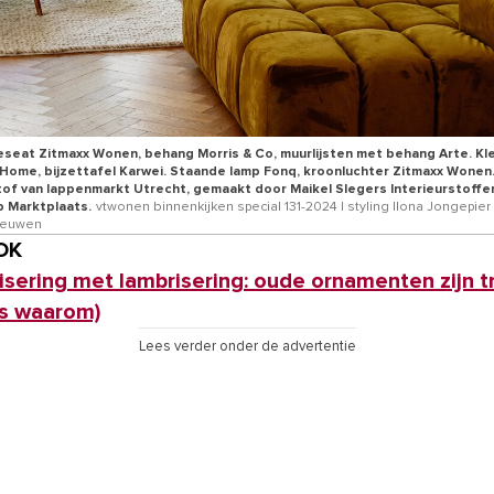
eseat Zitmaxx Wonen, behang Morris & Co, muurlijsten met behang Arte. Kle
 Home, bijzettafel Karwei. Staande lamp Fonq, kroonluchter Zitmaxx Wonen.
tof van lappenmarkt Utrecht, gemaakt door Maikel Slegers Interieurstoffer
 Marktplaats.
vtwonen binnenkijken special 131-2024 | styling Ilona Jongepier 
eeuwen
OK
sering met lambrisering: oude ornamenten zijn t
 is waarom)
Lees verder onder de advertentie