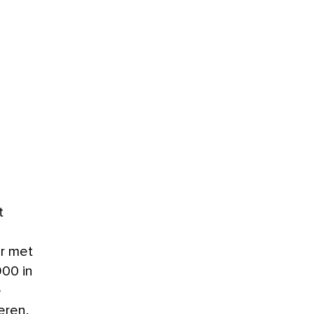
t
ur met
900 in
e
eren.