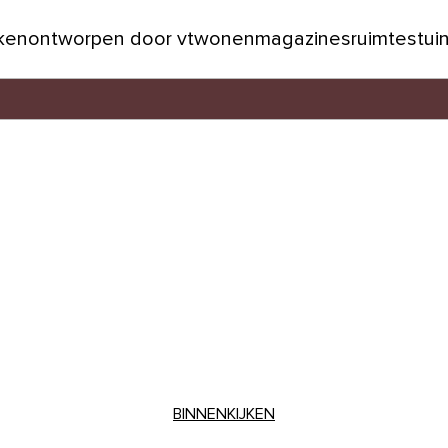
jken
ontworpen door vtwonen
magazines
ruimtes
tui
BINNENKIJKEN