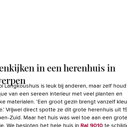
enkijken in een herenhuis in
werpen
pi Langkoushuis is leuk bij anderen, maar zelf houd
ue van een sereen interieur met veel planten en
jke materialen. ‘Een groot gezin brengt vanzelf kle
.’ Vrijwel direct spotte ze dit grote herenhuis uit 1
en-Zuid. Maar het huis was wel toe aan een grot
ie. We besloten het hele huis in
Ral 9010
te schild