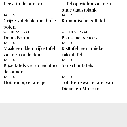
Feest in de tafeltent
Tafel op wielen van een
oude (kaas)plank
TAFELS
TAFELS
Grijze sidetable met bolle
Romantische eettafel
poten
WOONINSPIRATIE
WOONINSPIRATIE
De m-Boom
Plank met schors
TAFELS
TAFELS
Maak een kleurrijke tafel
Kisttafel; een unieke
van een oude deur
salontafel
TAFELS
TAFELS
Bijzettafels verspreid door
Aanschuiftafels
de kamer
TAFELS
TAFELS
Houten bijzettafeltje
Tof! Een zwarte tafel van
Diesel en Moroso