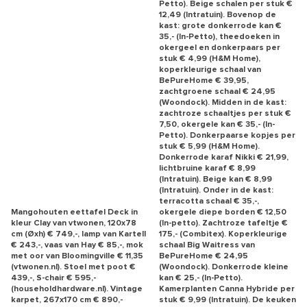
Petto). Beige schalen per stuk €
12,49 (Intratuin). Bovenop de
kast: grote donkerrode kan €
35,- (In-Petto), theedoeken in
okergeel en donkerpaars per
stuk € 4,99 (H&M Home),
koperkleurige schaal van
BePureHome € 39,95,
zachtgroene schaal € 24,95
(Woondock). Midden in de kast:
zachtroze schaaltjes per stuk €
7,50, okergele kan € 35,- (In-
Petto). Donkerpaarse kopjes per
stuk € 5,99 (H&M Home).
Donkerrode karaf Nikki € 21,99,
lichtbruine karaf € 8,99
(Intratuin). Beige kan € 8,99
(Intratuin). Onder in de kast:
terracotta schaal € 35,-,
Mangohouten eettafel Deck in
okergele diepe borden € 12,50
kleur Clay van vtwonen, 120x78
(In-petto). Zachtroze tafeltje €
cm (Øxh) € 749,-, lamp van Kartell
175,- (Combitex). Koperkleurige
€ 243,-, vaas van Hay € 85,-, mok
schaal Big Waitress van
met oor van Bloomingville € 11,35
BePureHome € 24,95
(vtwonen.nl). Stoel met poot €
(Woondock). Donkerrode kleine
439,-, S-chair € 595,-
kan € 25,- (In-Petto).
(householdhardware.nl). Vintage
Kamerplanten Canna Hybride per
karpet, 267x170 cm € 890,-
stuk € 9,99 (Intratuin). De keuken