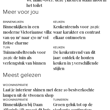
het toilet
Meer voor jou
BINNENKIJKEN
KEUKEN
Binnenkijken in een
Keukentrends voor 2026:
moderne Victoriaanse villa:
waar karakter en contrast
van 99 m² naar 170 m² vol
elkaar ontmoeten
Britse charme
TUIN
KEUKEN
Tuinmeubeltrends voor
De keukentrend van dit
2026: de tuin als
jaar: ontdek de houten
verlengstuk van binnen
keuken in 5 verschillende
stijlen
Meest gelezen
WOONINSPIRATIE
Laat je interieur shinen met deze 10 bestverkochte
lampen uit de vtwonen shop
WOONINSPIRATIE
TUINIEREN
Binnenkijken bij Daan
Groen geluk tot op de
Alferink: “Ik moest dit huis
vierkante centimeter: