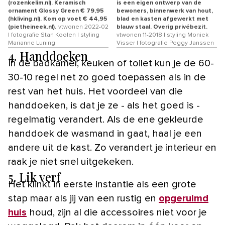
(rozenkelim.nl). Keramisch
is een eigen ontwerp van de
ornament Glossy Green € 79,95
bewoners, binnenwerk van hout,
(hkliving.nl). Kom op voet € 44,95
blad en kasten afgewerkt met
(pietheineek.nl).
vtwonen 2022-02
blauw staal. Overig privébezit.
| fotografie Stan Koolen | styling
vtwonen 11-2018 | styling Moniek
Marianne Luning
Visser | fotografie Peggy Janssen
4. Handdoeken
In de badkamer, keuken of toilet kun je de 60-
30-10 regel net zo goed toepassen als in de
rest van het huis. Het voordeel van die
handdoeken, is dat je ze - als het goed is -
regelmatig verandert. Als de ene gekleurde
handdoek de wasmand in gaat, haal je een
andere uit de kast. Zo verandert je interieur en
raak je niet snel uitgekeken.
5. Lik verf
Het klinkt in eerste instantie als een grote
stap maar als jij van een rustig en
opgeruimd
huis
houd, zijn al die accessoires niet voor je