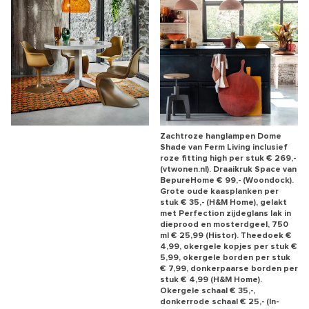
Zachtroze hanglampen Dome
Shade van Ferm Living inclusief
roze fitting high per stuk € 269,-
(vtwonen.nl). Draaikruk Space van
BepureHome € 99,- (Woondock).
Grote oude kaasplanken per
stuk € 35,- (H&M Home), gelakt
met Perfection zijdeglans lak in
dieprood en mosterdgeel, 750
ml € 25,99 (Histor). Theedoek €
4,99, okergele kopjes per stuk €
5,99, okergele borden per stuk
€ 7,99, donkerpaarse borden per
stuk € 4,99 (H&M Home).
Okergele schaal € 35,-,
donkerrode schaal € 25,- (In-