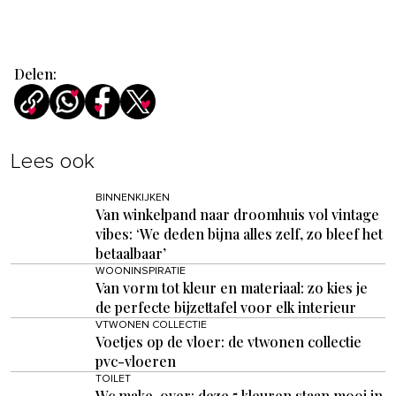
Delen:
Lees ook
BINNENKIJKEN
Van winkelpand naar droomhuis vol vintage
vibes: ‘We deden bijna alles zelf, zo bleef het
betaalbaar’
WOONINSPIRATIE
Van vorm tot kleur en materiaal: zo kies je
de perfecte bijzettafel voor elk interieur
VTWONEN COLLECTIE
Voetjes op de vloer: de vtwonen collectie
pvc-vloeren
TOILET
Wc make-over: deze 5 kleuren staan mooi in