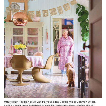
Muurkleur Pavilion Blue van Farrow & Ball, tegelvloer Jan van IJken,
keuken Ikea, aanrechtblad lokale keukenhandelaar, servieskast