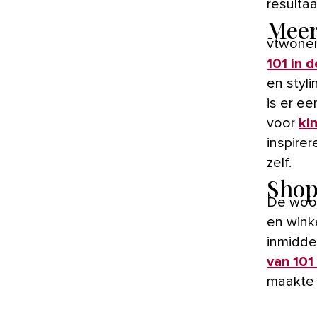
resultaa
Meer
vtwonen
101 in 
en styl
is er e
voor
ki
inspire
zelf.
Shop
De woon
en wink
inmidde
van 10
maakte 