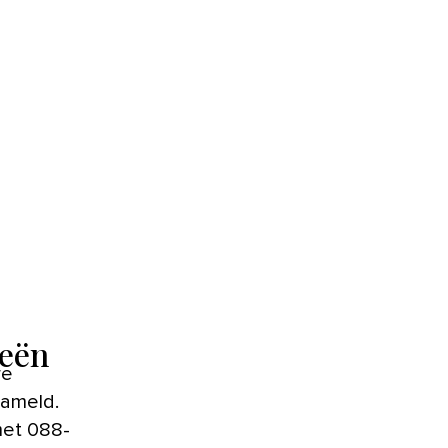
eeën
re
zameld.
met 088-