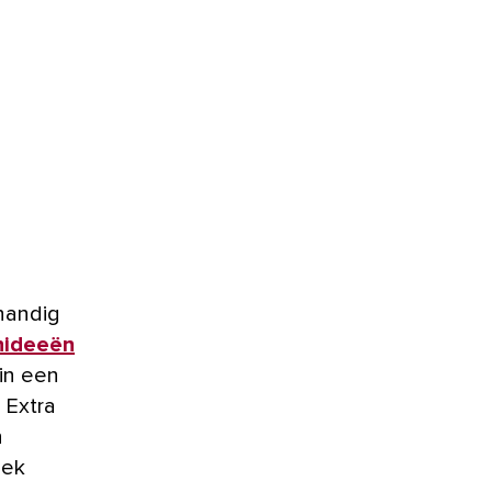
 handig
nideeën
in een
. Extra
n
iek