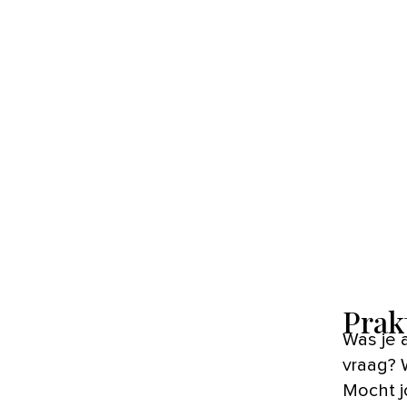
Prak
Was je 
vraag?
Mocht j