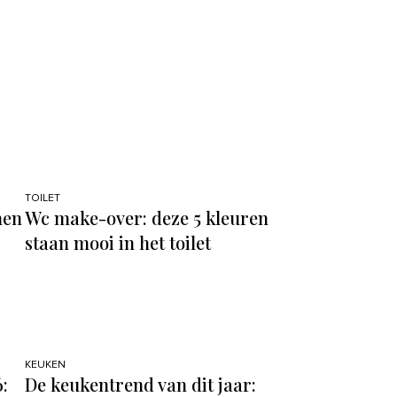
TOILET
nen
Wc make-over: deze 5 kleuren
staan mooi in het toilet
KEUKEN
:
De keukentrend van dit jaar: