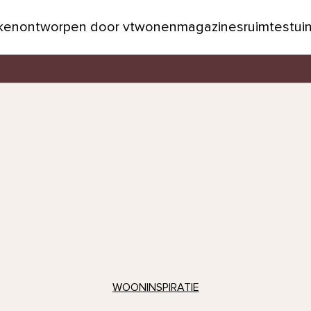
jken
ontworpen door vtwonen
magazines
ruimtes
tui
WOONINSPIRATIE