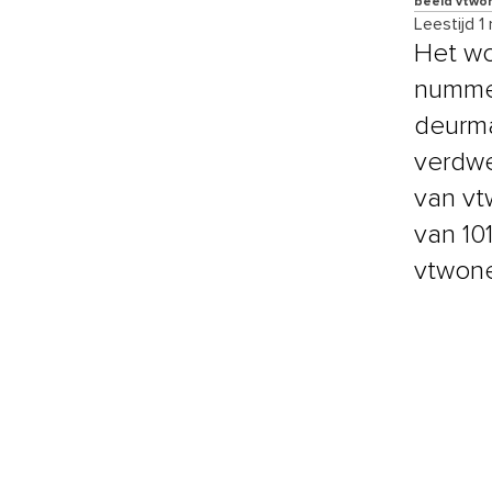
beeld vtwo
Leestijd 1
Het wo
nummer
deurma
verdwe
van vt
van 101
vtwon