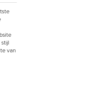
tste
e
bsite
tijl
ite van