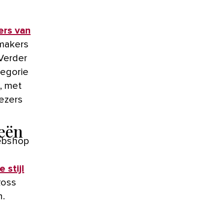
ers van
fmakers
 Verder
tegorie
, met
lezers
eeën
webshop
 stijl
Ross
n.