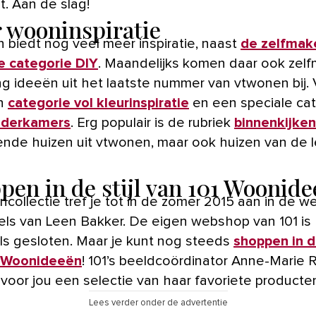
t. Aan de slag!
 wooninspiratie
 biedt nog veel meer inspiratie, naast
de zelfmak
de categorie DIY
. Maandelijks komen daar ook zel
ing ideeën uit het laatste nummer van vtwonen bij.
en
categorie vol kleurinspiratie
en een speciale ca
nderkamers
. Erg populair is de rubriek
binnenkijken
rende huizen uit vtwonen, maar ook huizen van de 
pen in de stijl van 101 Woonid
collectie tref je tot in de zomer 2015 aan in de 
els van Leen Bakker. De eigen webshop van 101 is
ls gesloten. Maar je kunt nog steeds
shoppen in de
1 Woonideeën
! 101’s beeldcoördinator Anne-Marie 
voor jou een selectie van haar favoriete producte
Lees verder onder de advertentie