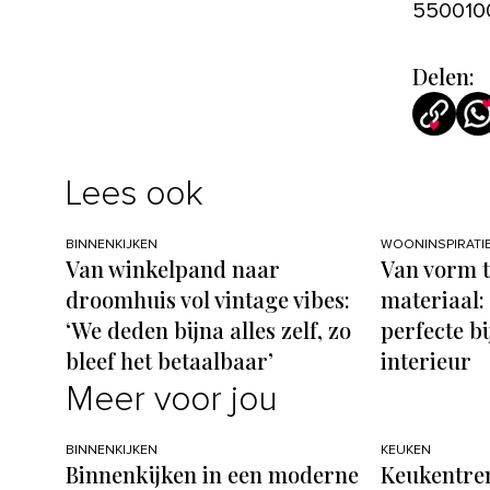
550010
Delen:
Lees ook
BINNENKIJKEN
WOONINSPIRATI
Van winkelpand naar
Van vorm t
droomhuis vol vintage vibes:
materiaal: 
‘We deden bijna alles zelf, zo
perfecte bi
bleef het betaalbaar’
interieur
Meer voor jou
BINNENKIJKEN
KEUKEN
Binnenkijken in een moderne
Keukentren