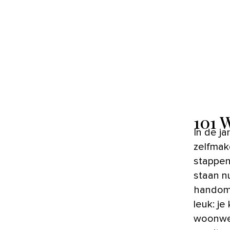
101 
In de jaren dat 101 bestond, stonden er vele honderden
zelfmake
stappen
staan n
handom
leuk: j
woonwen