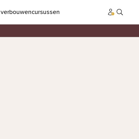
n
verbouwen
cursussen