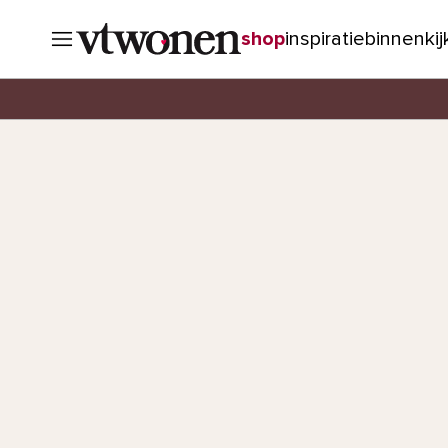
shop
inspiratie
binnenki