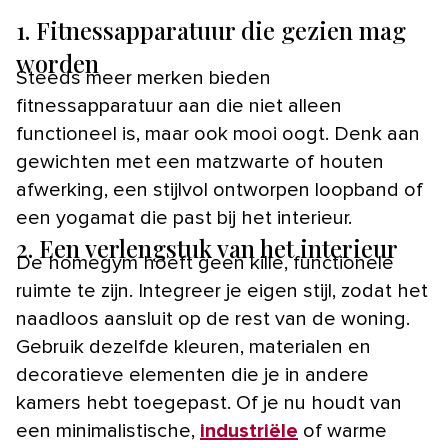
1. F
itnessapparatuur
die gezien mag
worden
Steeds meer merken bieden
fitnessapparatuur aan die niet alleen
functioneel is, maar ook mooi oogt. Denk aan
gewichten met een matzwarte of houten
afwerking, een stijlvol ontworpen loopband of
een yogamat die past bij het interieur.
2. Een verlengstuk van het interieur
De homegym hoeft geen kille, functionele
ruimte te zijn. Integreer je eigen stijl, zodat het
naadloos aansluit op de rest van de woning.
Gebruik dezelfde kleuren, materialen en
decoratieve elementen die je in andere
kamers hebt toegepast. Of je nu houdt van
een minimalistische,
industriële
of warme