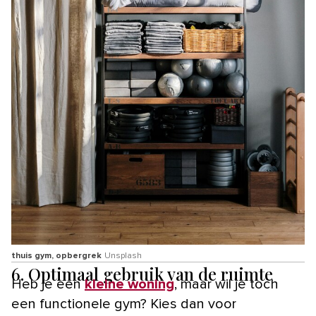
thuis gym, opbergrek
Unsplash
6. O
ptimaal gebruik van de ruimte
Heb je een
kleine woning
, maar wil je toch
een functionele gym? Kies dan voor