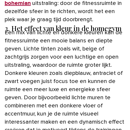
bohemian
uitstraling: door de fitnessruimte in
dezelfde sfeer in te richten, wordt het een
plek waar je graag tijd doorbrengt.
3. Het effect van kleur in de homegym
Een mix van lichte en donkere kleuren kan de
fitnessruimte een mooie balans en diepte
geven. Lichte tinten zoals wit, beige of
zachtgrijs zorgen voor een luchtige en open
uitstraling, waardoor de ruimte groter lijkt.
Donkere kleuren zoals diepblauw, antraciet of
zwart voegen juist focus toe en kunnen de
ruimte een meer luxe en energieke sfeer
geven. Door bijvoorbeeld lichte muren te
combineren met een donkere vloer of
accentmuur, kun je de ruimte visueel
interessanter maken en een dynamisch effect
creëren dat je motiveert tijdens de trainingen.