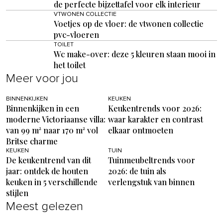
de perfecte bijzettafel voor elk interieur
VTWONEN COLLECTIE
Voetjes op de vloer: de vtwonen collectie
pvc-vloeren
TOILET
Wc make-over: deze 5 kleuren staan mooi in
het toilet
Meer voor jou
BINNENKIJKEN
KEUKEN
Binnenkijken in een
Keukentrends voor 2026:
moderne Victoriaanse villa:
waar karakter en contrast
van 99 m² naar 170 m² vol
elkaar ontmoeten
Britse charme
KEUKEN
TUIN
De keukentrend van dit
Tuinmeubeltrends voor
jaar: ontdek de houten
2026: de tuin als
keuken in 5 verschillende
verlengstuk van binnen
stijlen
Meest gelezen