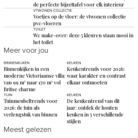
de perfecte bijzettafel voor elk interieur
VTWONEN COLLECTIE
Voetjes op de vloer: de vtwonen collectie
pvc-vloeren
TOILET
Wc make-over: deze 5 kleuren staan mooi in
het toilet
Meer voor jou
BINNENKIJKEN
KEUKEN
Binnenkijken in een
Keukentrends voor 2026:
moderne Victoriaanse villa:
waar karakter en contrast
van 99 m² naar 170 m² vol
elkaar ontmoeten
Britse charme
TUIN
KEUKEN
Tuinmeubeltrends voor
De keukentrend van dit
2026: de tuin als
jaar: ontdek de houten
verlengstuk van binnen
keuken in 5 verschillende
stijlen
Meest gelezen