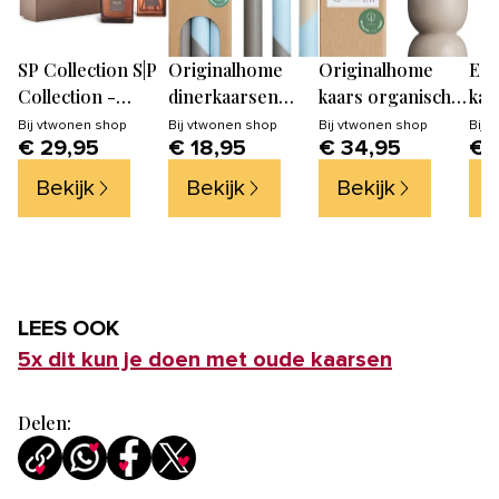
SP Collection S|P
Originalhome
Originalhome
Ech
Collection -
dinerkaarsen
kaars organische
kaa
Giftset 2-delig
diagonaal Winter
vorm - beigegrijs
Spir
Bij
vtwonen shop
Bij
vtwonen shop
Bij
vtwonen shop
Bij
v
€ 29,95
€ 18,95
€ 34,95
€ 
Amber Gallery
- 30 cm - set van 3
- L
geu
gr
Bekijk
Bekijk
Bekijk
B
LEES OOK
5x dit kun je doen met oude kaarsen
Delen: