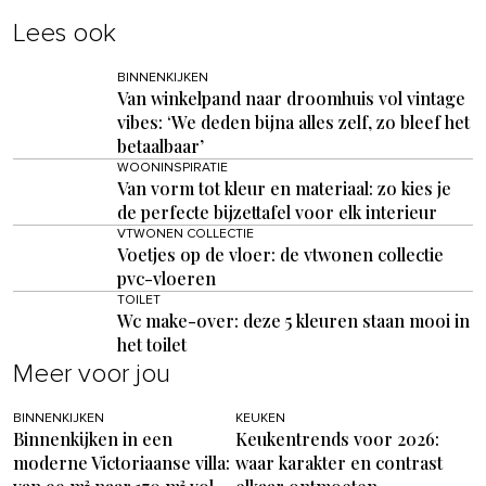
Lees ook
BINNENKIJKEN
Van winkelpand naar droomhuis vol vintage
vibes: ‘We deden bijna alles zelf, zo bleef het
betaalbaar’
WOONINSPIRATIE
Van vorm tot kleur en materiaal: zo kies je
de perfecte bijzettafel voor elk interieur
VTWONEN COLLECTIE
Voetjes op de vloer: de vtwonen collectie
pvc-vloeren
TOILET
Wc make-over: deze 5 kleuren staan mooi in
het toilet
Meer voor jou
BINNENKIJKEN
KEUKEN
Binnenkijken in een
Keukentrends voor 2026:
moderne Victoriaanse villa:
waar karakter en contrast