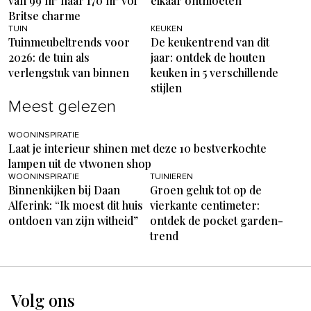
van 99 m² naar 170 m² vol
elkaar ontmoeten
Britse charme
TUIN
KEUKEN
Tuinmeubeltrends voor
De keukentrend van dit
2026: de tuin als
jaar: ontdek de houten
verlengstuk van binnen
keuken in 5 verschillende
stijlen
Meest gelezen
WOONINSPIRATIE
Laat je interieur shinen met deze 10 bestverkochte
lampen uit de vtwonen shop
WOONINSPIRATIE
TUINIEREN
Binnenkijken bij Daan
Groen geluk tot op de
Alferink: “Ik moest dit huis
vierkante centimeter:
ontdoen van zijn witheid”
ontdek de pocket garden-
trend
Volg ons