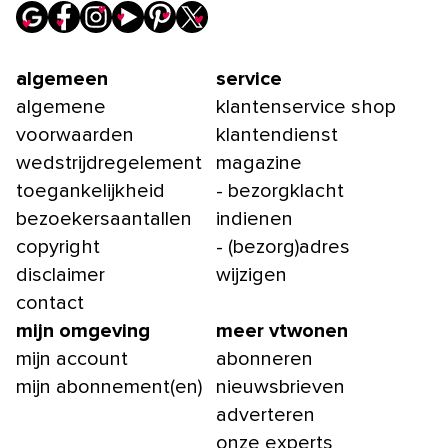
algemeen
service
algemene
klantenservice shop
voorwaarden
klantendienst
wedstrijdregelement
magazine
toegankelijkheid
- bezorgklacht
bezoekersaantallen
indienen
copyright
- (bezorg)adres
disclaimer
wijzigen
contact
mijn omgeving
meer vtwonen
mijn account
abonneren
mijn abonnement(en)
nieuwsbrieven
adverteren
onze experts