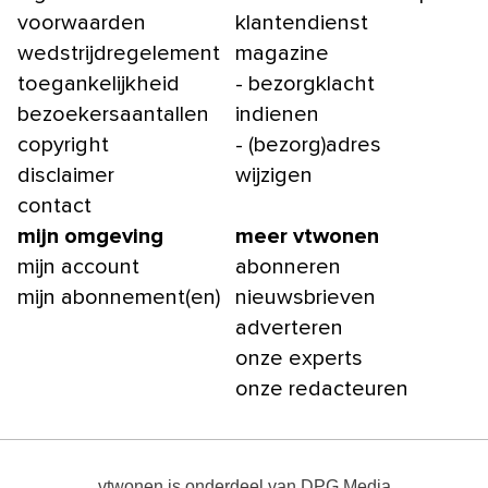
voorwaarden
klantendienst
wedstrijdregelement
magazine
toegankelijkheid
- bezorgklacht
bezoekersaantallen
indienen
copyright
- (bezorg)adres
disclaimer
wijzigen
contact
mijn omgeving
meer vtwonen
mijn account
abonneren
mijn abonnement(en)
nieuwsbrieven
adverteren
onze experts
onze redacteuren
vtwonen
is onderdeel van
DPG Media