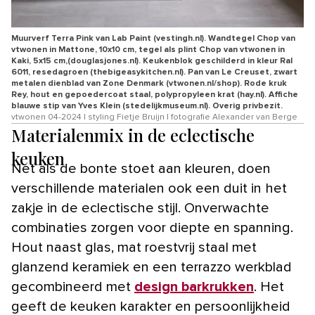
Muurverf Terra Pink van Lab Paint (vestingh.nl). Wandtegel Chop van
vtwonen in Mattone, 10x10 cm, tegel als plint Chop van vtwonen in
Kaki, 5x15 cm,(douglasjones.nl). Keukenblok geschilderd in kleur Ral
6011, resedagroen (thebigeasykitchen.nl). Pan van Le Creuset, zwart
metalen dienblad van Zone Denmark (vtwonen.nl/shop). Rode kruk
Rey, hout en gepoedercoat staal, polypropyleen krat (hay.nl). Affiche
blauwe stip van Yves Klein (stedelijkmuseum.nl). Overig privbezit.
vtwonen 04-2024 | styling Fietje Bruijn | fotografie Alexander van Berge
Materialenmix in de eclectische
keuken
Net als de bonte stoet aan kleuren, doen
verschillende materialen ook een duit in het
zakje in de eclectische stijl. Onverwachte
combinaties zorgen voor diepte en spanning.
Hout naast glas, mat roestvrij staal met
glanzend keramiek en een terrazzo werkblad
gecombineerd met
design barkrukken
. Het
geeft de keuken karakter en persoonlijkheid