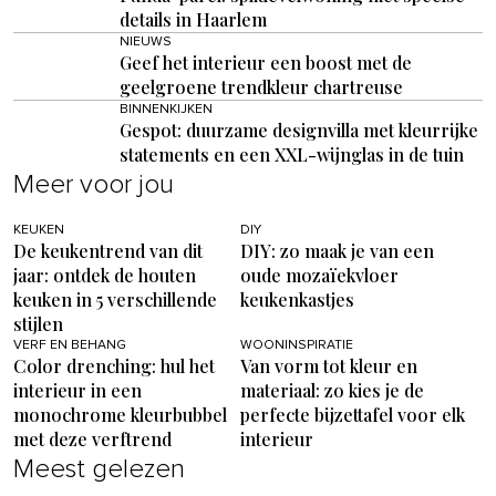
details in Haarlem
NIEUWS
Geef het interieur een boost met de
geelgroene trendkleur chartreuse
BINNENKIJKEN
Gespot: duurzame designvilla met kleurrijke
statements en een XXL-wijnglas in de tuin
Meer voor jou
KEUKEN
DIY
De keukentrend van dit
DIY: zo maak je van een
jaar: ontdek de houten
oude mozaïekvloer
keuken in 5 verschillende
keukenkastjes
stijlen
VERF EN BEHANG
WOONINSPIRATIE
Color drenching: hul het
Van vorm tot kleur en
interieur in een
materiaal: zo kies je de
monochrome kleurbubbel
perfecte bijzettafel voor elk
met deze verftrend
interieur
Meest gelezen