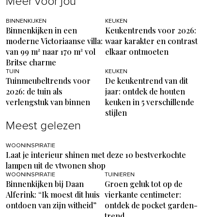
Meer voor jou
BINNENKIJKEN
KEUKEN
Binnenkijken in een
Keukentrends voor 2026:
moderne Victoriaanse villa:
waar karakter en contrast
van 99 m² naar 170 m² vol
elkaar ontmoeten
Britse charme
TUIN
KEUKEN
Tuinmeubeltrends voor
De keukentrend van dit
2026: de tuin als
jaar: ontdek de houten
verlengstuk van binnen
keuken in 5 verschillende
stijlen
Meest gelezen
WOONINSPIRATIE
Laat je interieur shinen met deze 10 bestverkochte
lampen uit de vtwonen shop
WOONINSPIRATIE
TUINIEREN
Binnenkijken bij Daan
Groen geluk tot op de
Alferink: “Ik moest dit huis
vierkante centimeter:
ontdoen van zijn witheid”
ontdek de pocket garden-
trend