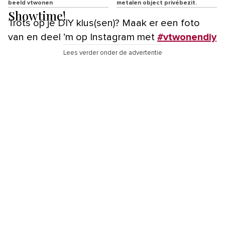
beeld vtwonen
metalen object privébezit.
Showtime!
Trots op je DIY klus(sen)? Maak er een foto
van en deel ’m op Instagram met
#vtwonendiy
Lees verder onder de advertentie