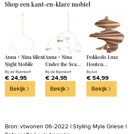
Shop een kant-en-klare mobiel
Anna + Nina Silent
Anna + Nina
Dokkodo Luxe
Night Mobile
Under the Sea
Houten
Mobile
Windspinner
Bij
de Bijenkorf
Bij
de Bijenkorf
Bij
bol
€ 24,95
€ 24,95
€ 54,99
Bekijk
Bekijk
Bekijk
Bron: vtwonen 06-2022 | Styling Myla Griese |