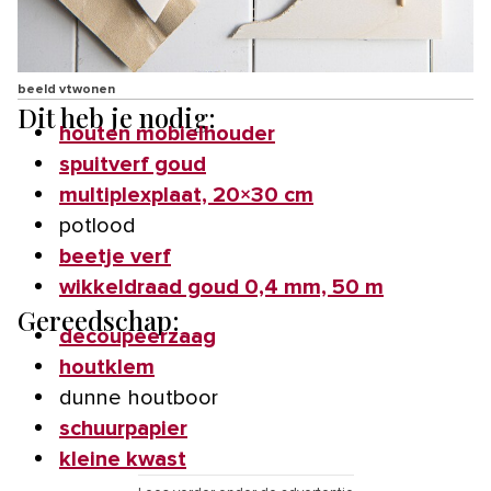
beeld vtwonen
Dit heb je nodig:
houten mobielhouder
spuitverf goud
multiplexplaat, 20×30 cm
potlood
beetje verf
wikkeldraad goud 0,4 mm, 50 m
Gereedschap:
decoupeerzaag
houtklem
dunne houtboor
schuurpapier
kleine kwast