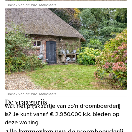
Funda - Van de Wiel Makelaars
Funda - Van de Wiel Makelaars
De vraagprijs
Wat het prijskaartje van zo’n droomboerderij
is? Je kunt vanaf € 2.950.000 k.k. bieden op
deze woning.
Alle kenmerken van de woonboerderij