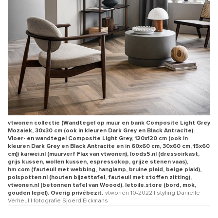
vtwonen collectie (Wandtegel op muur en bank Composite Light Grey
Mozaiek, 30x30 cm (ook in kleuren Dark Grey en Black Antracite).
Vloer- en wandtegel Composite Light Grey, 120x120 cm (ook in
kleuren Dark Grey en Black Antracite en in 60x60 cm, 30x60 cm, 15x60
cm)) karwei.nl (muurverf Flax van vtwonen), loods5.nl (dressoirkast,
grijs kussen, wollen kussen, espressokop, grijze stenen vaas),
hm.com (fauteuil met webbing, hanglamp, bruine plaid, beige plaid),
polspotten.nl (houten bijzettafel, fauteuil met stoffen zitting),
vtwonen.nl (betonnen tafel van Woood), letoile.store (bord, mok,
gouden lepel). Overig privébezit.
vtwonen 10-2022 | styling Danielle
Verheul | fotografie Sjoerd Eickmans