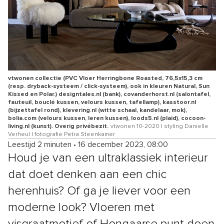
vtwonen collectie (PVC Vloer Herringbone Roasted, 76,5x15,3 cm
(resp. dryback-systeem / click-systeem), ook in kleuren Natural, Sun
Kissed en Polar.) designtales.nl (bank), covanderhorst.nl (salontafel,
fauteuil, bouclé kussen, velours kussen, tafellamp), kasstoor.nl
(bijzettafel rond), klevering.nl (witte schaal, kandelaar, mok),
bolia.com (velours kussen, leren kussen), loods5.nl (plaid), cocoon-
living.nl (kunst). Overig privébezit.
vtwonen 10-2020 | styling Danielle
Verheul | fotografie Petra Steenkamer
Leestijd 2 minuten
•
16 december 2023, 08:00
Houd je van een ultraklassiek interieur
dat doet denken aan een chic
herenhuis? Of ga je liever voor een
moderne look? Vloeren met
visgraatmotief of Hongaarse punt doen