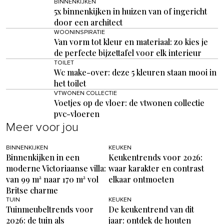
BINNENKIJKEN
5x binnenkijken in huizen van of ingericht
door een architect
WOONINSPIRATIE
Van vorm tot kleur en materiaal: zo kies je
de perfecte bijzettafel voor elk interieur
TOILET
Wc make-over: deze 5 kleuren staan mooi in
het toilet
VTWONEN COLLECTIE
Voetjes op de vloer: de vtwonen collectie
pvc-vloeren
Meer voor jou
BINNENKIJKEN
KEUKEN
Binnenkijken in een
Keukentrends voor 2026:
moderne Victoriaanse villa:
waar karakter en contrast
van 99 m² naar 170 m² vol
elkaar ontmoeten
Britse charme
TUIN
KEUKEN
Tuinmeubeltrends voor
De keukentrend van dit
2026: de tuin als
jaar: ontdek de houten