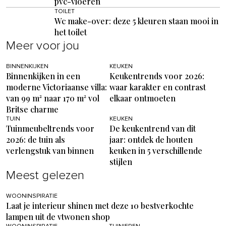
pvc-vloeren
TOILET
Wc make-over: deze 5 kleuren staan mooi in
het toilet
Meer voor jou
BINNENKIJKEN
KEUKEN
Binnenkijken in een
Keukentrends voor 2026:
moderne Victoriaanse villa:
waar karakter en contrast
van 99 m² naar 170 m² vol
elkaar ontmoeten
Britse charme
TUIN
KEUKEN
Tuinmeubeltrends voor
De keukentrend van dit
2026: de tuin als
jaar: ontdek de houten
verlengstuk van binnen
keuken in 5 verschillende
stijlen
Meest gelezen
WOONINSPIRATIE
Laat je interieur shinen met deze 10 bestverkochte
lampen uit de vtwonen shop