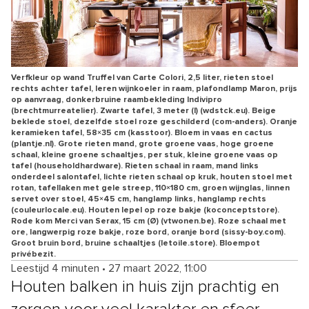
Verfkleur op wand Truffel van Carte Colori, 2,5 liter, rieten stoel
rechts achter tafel, leren wijnkoeler in raam, plafondlamp Maron, prijs
op aanvraag, donkerbruine raambekleding Indivipro
(brechtmurreatelier). Zwarte tafel, 3 meter (l) (wdstck.eu). Beige
beklede stoel, dezelfde stoel roze geschilderd (com-anders). Oranje
keramieken tafel, 58×35 cm (kasstoor). Bloem in vaas en cactus
(plantje.nl). Grote rieten mand, grote groene vaas, hoge groene
schaal, kleine groene schaaltjes, per stuk, kleine groene vaas op
tafel (householdhardware). Rieten schaal in raam, mand links
onderdeel salontafel, lichte rieten schaal op kruk, houten stoel met
rotan, tafellaken met gele streep, 110×180 cm, groen wijnglas, linnen
servet over stoel, 45×45 cm, hanglamp links, hanglamp rechts
(couleurlocale.eu). Houten lepel op roze bakje (koconceptstore).
Rode kom Merci van Serax, 15 cm (Ø) (vtwonen.be). Roze schaal met
ore, langwerpig roze bakje, roze bord, oranje bord (sissy-boy.com).
Groot bruin bord, bruine schaaltjes (letoile.store). Bloempot
privébezit.
Leestijd 4 minuten
•
27 maart 2022, 11:00
Houten balken in huis zijn prachtig en