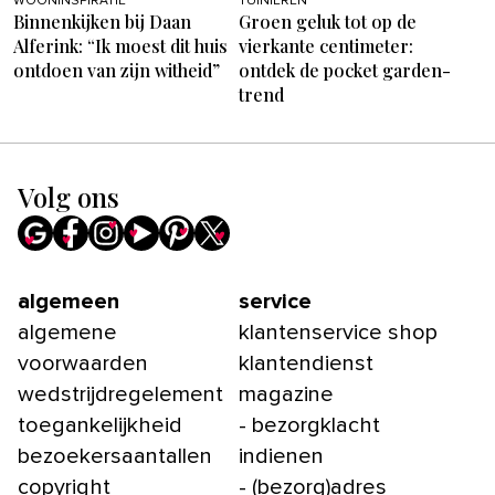
WOONINSPIRATIE
TUINIEREN
Binnenkijken bij Daan
Groen geluk tot op de
Alferink: “Ik moest dit huis
vierkante centimeter:
ontdoen van zijn witheid”
ontdek de pocket garden-
trend
Volg ons
algemeen
service
algemene
klantenservice shop
voorwaarden
klantendienst
wedstrijdregelement
magazine
toegankelijkheid
- bezorgklacht
bezoekersaantallen
indienen
copyright
- (bezorg)adres