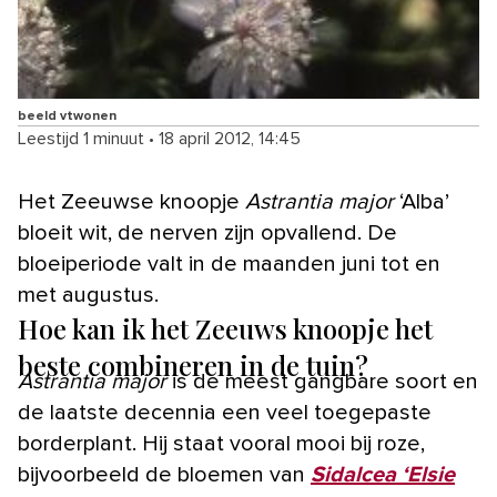
beeld vtwonen
Leestijd 1 minuut
•
18 april 2012, 14:45
Het Zeeuwse knoopje
Astrantia major
‘Alba’
bloeit wit, de nerven zijn opvallend. De
bloeiperiode valt in de maanden juni tot en
met augustus.
Hoe kan ik het Zeeuws knoopje het
beste combineren in de tuin?
Astrantia major
is de meest gangbare soort en
de laatste decennia een veel toegepaste
borderplant. Hij staat vooral mooi bij roze,
bijvoorbeeld de bloemen van
Sidalcea ‘Elsie