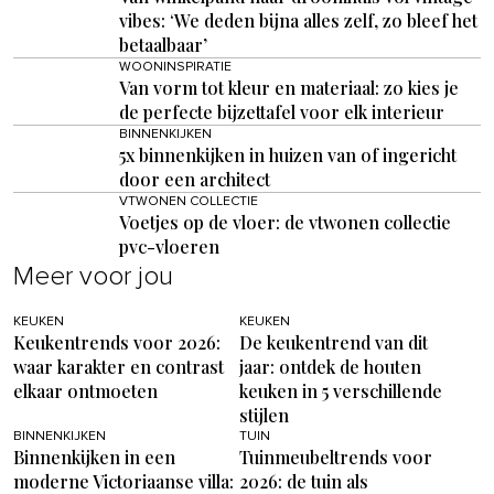
vibes: ‘We deden bijna alles zelf, zo bleef het
betaalbaar’
WOONINSPIRATIE
Van vorm tot kleur en materiaal: zo kies je
de perfecte bijzettafel voor elk interieur
BINNENKIJKEN
5x binnenkijken in huizen van of ingericht
door een architect
VTWONEN COLLECTIE
Voetjes op de vloer: de vtwonen collectie
pvc-vloeren
Meer voor jou
KEUKEN
KEUKEN
Keukentrends voor 2026:
De keukentrend van dit
waar karakter en contrast
jaar: ontdek de houten
elkaar ontmoeten
keuken in 5 verschillende
stijlen
BINNENKIJKEN
TUIN
Binnenkijken in een
Tuinmeubeltrends voor
moderne Victoriaanse villa:
2026: de tuin als