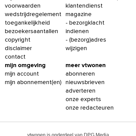
voorwaarden
klantendienst
wedstrijdregelement
magazine
toegankelijkheid
- bezorgklacht
bezoekersaantallen
indienen
copyright
- (bezorg)adres
disclaimer
wijzigen
contact
mijn omgeving
meer vtwonen
mijn account
abonneren
mijn abonnement(en)
nieuwsbrieven
adverteren
onze experts
onze redacteuren
vtwonen
is onderdeel van
DPG Media