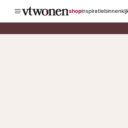
shop
inspiratie
binnenki