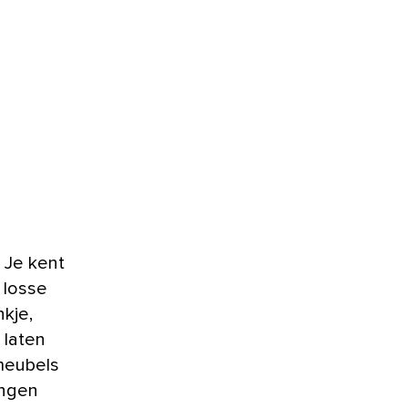
 losse
kje,
 laten
nmeubels
ingen