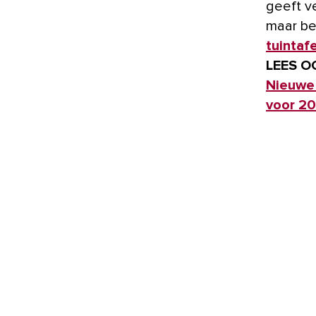
geeft ve
maar be
tuintaf
LEES O
Nieuwe 
voor 2