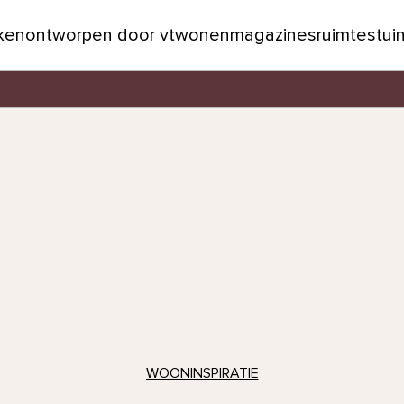
jken
ontworpen door vtwonen
magazines
ruimtes
tui
WOONINSPIRATIE