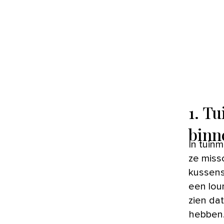
1. T
binn
In tuinmeubelland zijn altijd een paar klassiekers te vinden. Je kent
ze miss
kussens
een lou
zien da
hebben. 