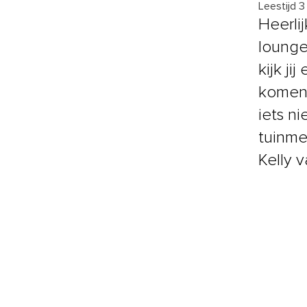
Leestijd 3
Heerli
lounge
kijk j
komen 
iets n
tuinme
Kelly 