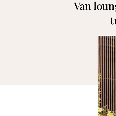
Van loung
t