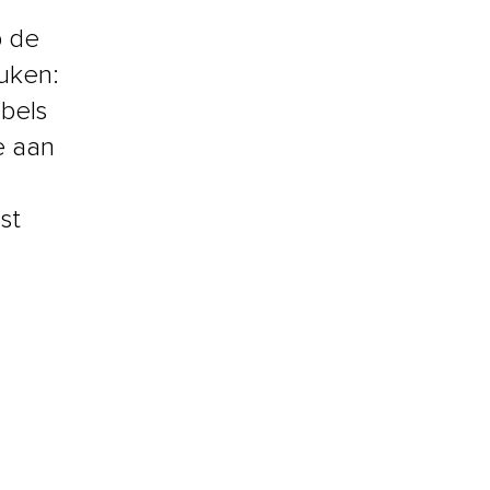
p de
uken:
ubels
e aan
st