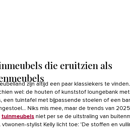
uinmeubels die eruitzien als
enmeubels
chien wel: de houten of kunststof loungebank met
, een tuintafel met bijpassende stoelen of een ban
ngestoel… Niks mis mee, maar de trends van 2025
t
tuinmeubels
niet per se de uitstraling van buite
vtwonen-stylist Kelly licht toe: ‘De stoffen en vull