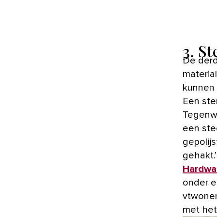
3. S
De derd
material
kunnen 
Een ste
Tegenwo
een ste
gepolijs
gehakt.
Hardwa
onder e
vtwonen:
met het