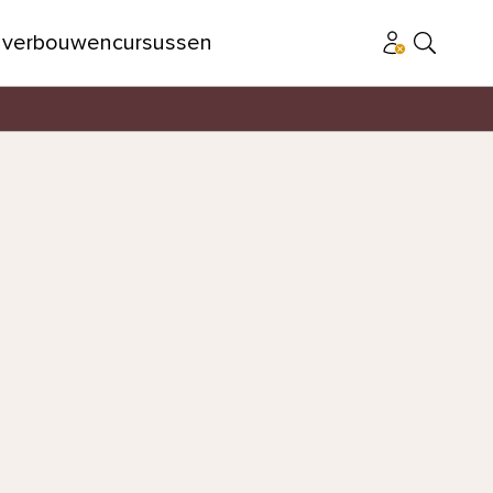
n
verbouwen
cursussen