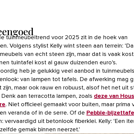
teengoed
e tuinmeubeltrend voor 2025 zit in de hoek van
en. Volgens stylist Kelly wint steen aan terrein: ‘Da
meubels van echt steen zijn, maar dat is vaak kost
nen tuintafel kost al gauw duizenden euro’s.
ordig heb je gelukkig veel aanbod in tuinmeubel
enlook: van lampen tot tafels. De afwerking mag g
t zijn, maar ook rauw en robuust, alsof het net uit s
’ Denk aan terracotta lampen, zoals
deze van Hou
re
. Niet officieel gemaakt voor buiten, maar prima 
en veranda of in de serre. Of de
Pebble-bijzettafe
 vervaardigd uit betonlook fiberklei. Kelly: ‘Een it
zelfde gemak binnen neerzet.’