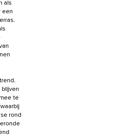
n als
r een
erras.
als
e
 van
nnen
trend.
blijven
mee te
 waarbij
 se rond
fgeronde
rend