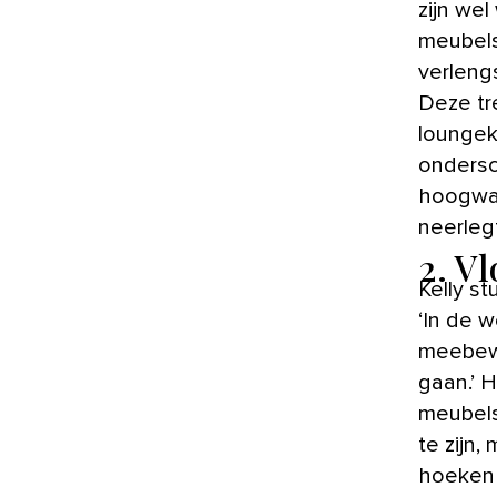
zijn we
meubels
verleng
Deze tre
loungeku
ondersc
hoogwaa
neerlegt
2. V
Kelly st
‘In de 
meebew
gaan.’ H
meubels
te zijn
hoeken 