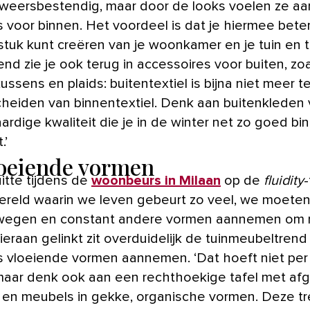
l weersbestendig, maar door de looks voelen ze aa
 voor binnen. Het voordeel is dat je hiermee bete
stuk kunt creëren van je woonkamer en je tuin en t
nd zie je ook terug in accessoires voor buiten, zo
ssens en plaids: buitentextiel is bijna niet meer t
heiden van binnentextiel. Denk aan buitenkleden
rdige kwaliteit die je in de winter net zo goed bi
.’
loeiende vormen
uitte tijdens de
woonbeurs in Milaan
op de
fluidity
-
wereld waarin we leven gebeurt zo veel, we moeten 
egen en constant andere vormen aannemen om 
ieraan gelinkt zit overduidelijk de tuinmeubeltrend
 vloeiende vormen aannemen. ‘Dat hoeft niet per
, maar denk ook aan een rechthoekige tafel met a
en meubels in gekke, organische vormen. Deze t