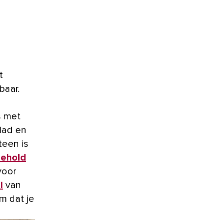
t
baar.
s met
lad en
teen is
sehold
voor
l
van
em dat je