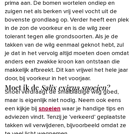
prima aan. De bomen wortelen ondiep en
zuigen net als berken vrij veel vocht uit de
bovenste grondlaag op. Verder heeft een plek
in de zon de voorkeur en is de wilg zeer
tolerant tegen alle grondsoorten. Als je de
takken van de wilg eenmaal geknot hebt, zul
je dat in het vervolg altijd moeten doen omdat
anders een zwakke kroon kan ontstaan die
makkelijk afbreekt. Dit kan vrijwel het hele jaar
door, bij voorkeur in het voorjaar.
Moet ik de
Salix exigua snoeien?
Snoei verdraagt de smalbladige wilg goed,
maar is eigenlijk niet nodig. Neem ook eens
een kijkje bij
snoeien
waar je handige tips en
adviezen vindt. Tenzij je ‘verkeerd’ geplaatste
takken wil verwijderen, bijvoorbeeld omdat ze
te veel licht wegnemen.