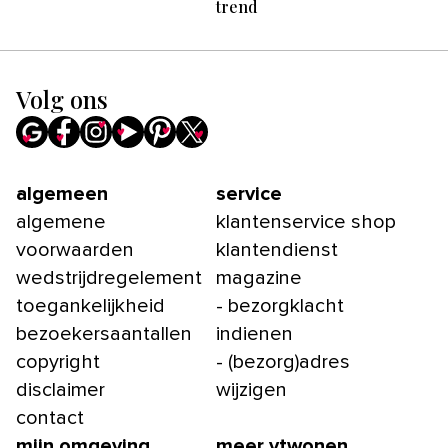
trend
Volg ons
algemeen
service
algemene
klantenservice shop
voorwaarden
klantendienst
wedstrijdregelement
magazine
toegankelijkheid
- bezorgklacht
bezoekersaantallen
indienen
copyright
- (bezorg)adres
disclaimer
wijzigen
contact
mijn omgeving
meer vtwonen