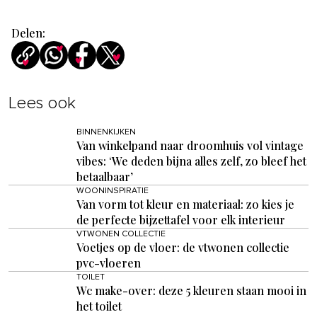
Delen:
Lees ook
BINNENKIJKEN
Van winkelpand naar droomhuis vol vintage
vibes: ‘We deden bijna alles zelf, zo bleef het
betaalbaar’
WOONINSPIRATIE
Van vorm tot kleur en materiaal: zo kies je
de perfecte bijzettafel voor elk interieur
VTWONEN COLLECTIE
Voetjes op de vloer: de vtwonen collectie
pvc-vloeren
TOILET
Wc make-over: deze 5 kleuren staan mooi in
het toilet