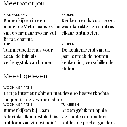
Meer voor jou
BINNENKIJKEN
KEUKEN
Binnenkijken in een
Keukentrends voor 2026:
moderne Victoriaanse villa:
waar karakter en contrast
van 99 m² naar 170 m² vol
elkaar ontmoeten
Britse charme
TUIN
KEUKEN
Tuinmeubeltrends voor
De keukentrend van dit
2026: de tuin als
jaar: ontdek de houten
verlengstuk van binnen
keuken in 5 verschillende
stijlen
Meest gelezen
WOONINSPIRATIE
Laat je interieur shinen met deze 10 bestverkochte
lampen uit de vtwonen shop
WOONINSPIRATIE
TUINIEREN
Binnenkijken bij Daan
Groen geluk tot op de
Alferink: “Ik moest dit huis
vierkante centimeter:
ontdoen van zijn witheid”
ontdek de pocket garden-