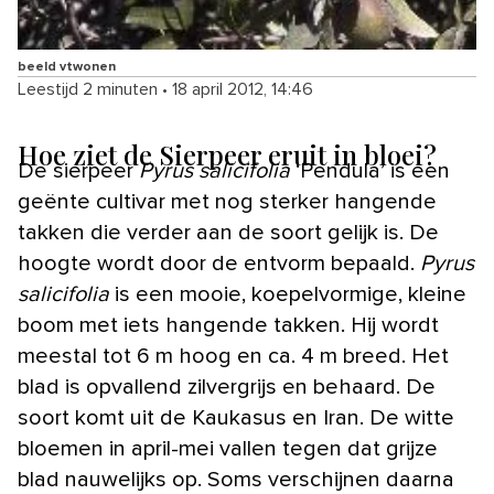
beeld vtwonen
Leestijd 2 minuten
•
18 april 2012, 14:46
Hoe ziet de Sierpeer eruit in bloei?
De sierpeer
Pyrus salicifolia
‘Pendula’ is een
geënte cultivar met nog sterker hangende
takken die verder aan de soort gelijk is. De
hoogte wordt door de entvorm bepaald.
Pyrus
salicifolia
is een mooie, koepelvormige, kleine
boom met iets hangende takken. Hij wordt
meestal tot 6 m hoog en ca. 4 m breed. Het
blad is opvallend zilvergrijs en behaard. De
soort komt uit de Kaukasus en Iran. De witte
bloemen in april-mei vallen tegen dat grijze
blad nauwelijks op. Soms verschijnen daarna