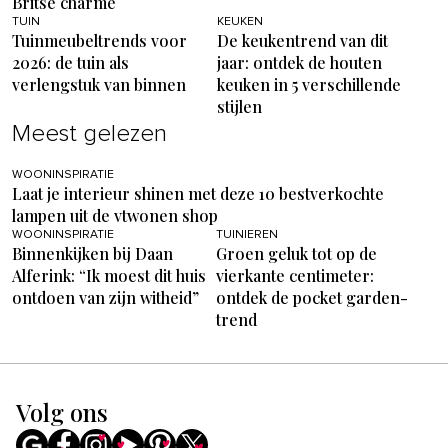
Britse charme
TUIN
KEUKEN
Tuinmeubeltrends voor
De keukentrend van dit
2026: de tuin als
jaar: ontdek de houten
verlengstuk van binnen
keuken in 5 verschillende
stijlen
Meest gelezen
WOONINSPIRATIE
Laat je interieur shinen met deze 10 bestverkochte
lampen uit de vtwonen shop
WOONINSPIRATIE
TUINIEREN
Binnenkijken bij Daan
Groen geluk tot op de
Alferink: “Ik moest dit huis
vierkante centimeter:
ontdoen van zijn witheid”
ontdek de pocket garden-
trend
Volg ons