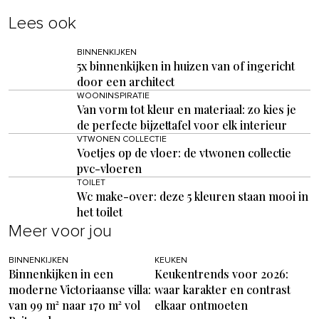
Lees ook
BINNENKIJKEN
5x binnenkijken in huizen van of ingericht
door een architect
WOONINSPIRATIE
Van vorm tot kleur en materiaal: zo kies je
de perfecte bijzettafel voor elk interieur
VTWONEN COLLECTIE
Voetjes op de vloer: de vtwonen collectie
pvc-vloeren
TOILET
Wc make-over: deze 5 kleuren staan mooi in
het toilet
Meer voor jou
BINNENKIJKEN
KEUKEN
Binnenkijken in een
Keukentrends voor 2026:
moderne Victoriaanse villa:
waar karakter en contrast
van 99 m² naar 170 m² vol
elkaar ontmoeten