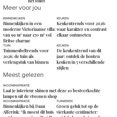
het toilet
Meer voor jou
BINNENKIJKEN
KEUKEN
Binnenkijken in een
Keukentrends voor 2026:
moderne Victoriaanse villa:
waar karakter en contrast
van 99 m² naar 170 m² vol
elkaar ontmoeten
Britse charme
TUIN
KEUKEN
Tuinmeubeltrends voor
De keukentrend van dit
2026: de tuin als
jaar: ontdek de houten
verlengstuk van binnen
keuken in 5 verschillende
stijlen
Meest gelezen
WOONINSPIRATIE
Laat je interieur shinen met deze 10 bestverkochte
lampen uit de vtwonen shop
WOONINSPIRATIE
TUINIEREN
Binnenkijken bij Daan
Groen geluk tot op de
Alferink: “Ik moest dit huis
vierkante centimeter: