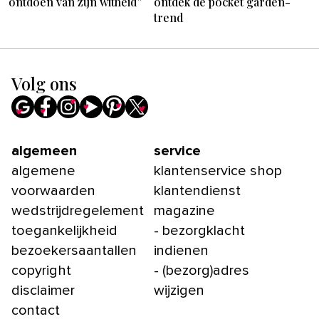
ontdoen van zijn witheid”
ontdek de pocket garden-
trend
Volg ons
algemeen
service
algemene
klantenservice shop
voorwaarden
klantendienst
wedstrijdregelement
magazine
toegankelijkheid
- bezorgklacht
bezoekersaantallen
indienen
copyright
- (bezorg)adres
disclaimer
wijzigen
contact