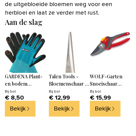
de uitgebloeide bloemen weg voor een
herbloei en laat ze verder met rust.
Aan de slag
GARDENA Plant-
Talen Tools -
WOLF-Garten
en bodem
Bloemenschaar -
Snoeischaar
Tuinhandschoenen
Koolstofstaal
"Comfort Plus"
Bij
bol
Bij
bol
Bij
bol
€ 8,50
€ 12,99
€ 15,99
- Maat L
RR 2500
Bekijk
Bekijk
Bekijk