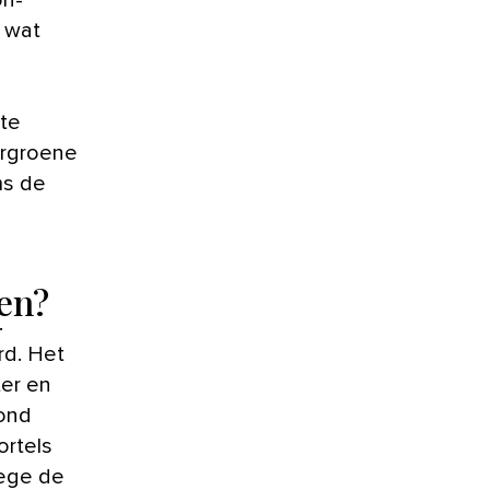
on-
l wat
n
ote
ergroene
ms de
en?
.
rd. Het
ter en
rond
ortels
wege de