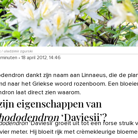
 / uladzimir zgurski
 minuten
•
18 april 2012, 14:46
d naar het Griekse woord rozenboom. Een bloei
dron laat direct zien waarom.
zijn eigenschappen van
hododendron
‘Daviesii’?
dodendron
‘Daviesii’ groeit uit tot een forse struik
 vier meter. Hij bloeit rijk met crèmekleurige bloem