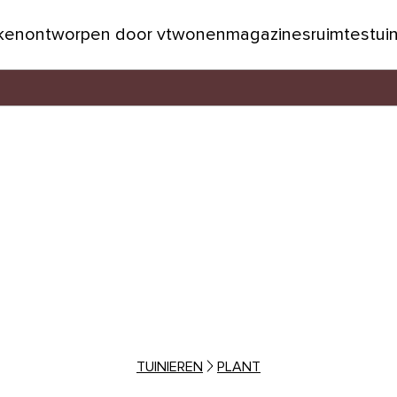
jken
ontworpen door vtwonen
magazines
ruimtes
tui
TUINIEREN
PLANT