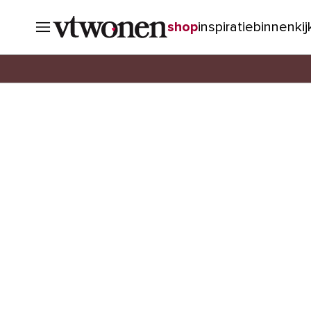
shop
inspiratie
binnenki