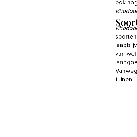
ook nog 
Rhodod
Soor
Rhodod
soorten
laagbli
van wel
landgoe
Vanwege
tuinen.