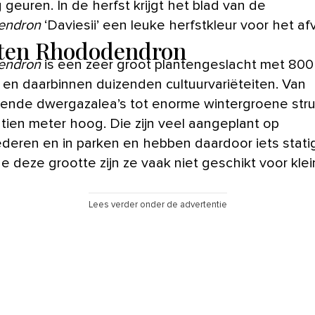
geuren. In de herfst krijgt het blad van de
endron
‘Daviesii’ een leuke herfstkleur voor het afv
ten Rhododendron
endron
is een zeer groot plantengeslacht met 800
 en daarbinnen duizenden cultuurvariëteiten. Van
jvende dwergazalea’s tot enorme wintergroene str
 tien meter hoog. Die zijn veel aangeplant op
deren en in parken en hebben daardoor iets stati
 deze grootte zijn ze vaak niet geschikt voor kle
Lees verder onder de advertentie