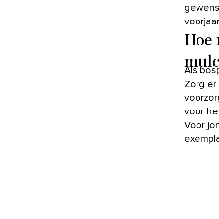
gewenst
voorjaa
Hoe 
mulc
Als bos
Zorg er
voorzor
voor he
Voor jo
exempla