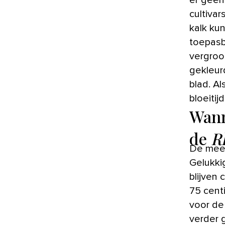
er geen
cultiva
kalk ku
toepasb
vergroot
gekleur
blad. Al
bloeitij
Wann
de
R
De mee
Gelukki
blijven 
75 centi
voor de 
verder 