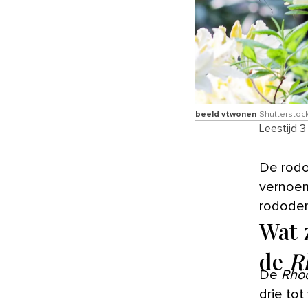
beeld vtwonen
Shutterstock
Leestijd 3
De rododendron dankt zijn naam aan Linnaeus, die de plant heeft
vernoem
rododen
Wat 
de
R
De
Rho
drie tot