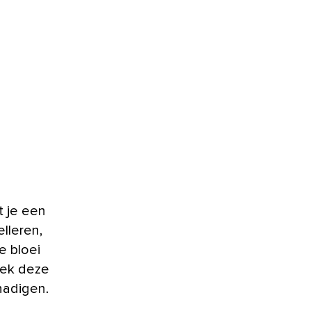
t je een
lleren,
e bloei
eek deze
hadigen.