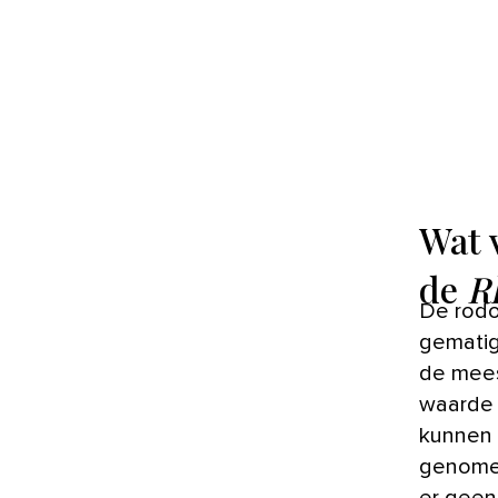
Wat 
de
R
De rodo
gematig
de mees
waarde 4
kunnen 
genomen