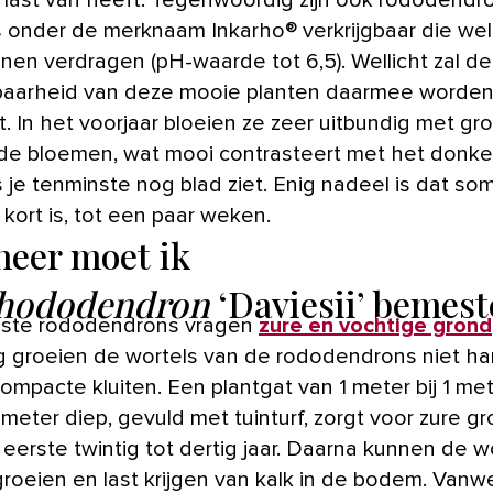
 last van heeft. Tegenwoordig zijn ook rododendr
rs onder de merknaam Inkarho® verkrijgbaar die we
nnen verdragen (pH-waarde tot 6,5). Wellicht zal de
aarheid van deze mooie planten daarmee worde
. In het voorjaar bloeien ze zeer uitbundig met gr
de bloemen, wat mooi contrasteert met het donk
s je tenminste nog blad ziet. Enig nadeel is dat so
d kort is, tot een paar weken.
eer moet ik
hododendron
‘Daviesii’ bemest
ste rododendrons vragen
zure en vochtige grond
g groeien de wortels van de rododendrons niet ha
compacte kluiten. Een plantgat van 1 meter bij 1 me
meter diep, gevuld met tuinturf, zorgt voor zure g
eerste twintig tot dertig jaar. Daarna kunnen de w
groeien en last krijgen van kalk in de bodem. Van