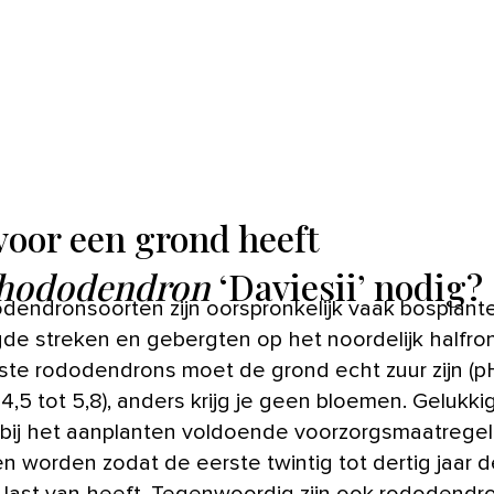
voor een grond heeft
hododendron
‘Daviesii’ nodig?
dendronsoorten zijn oorspronkelijk vaak bosplante
de streken en gebergten op het noordelijk halfro
te rododendrons moet de grond echt zuur zijn (p
,5 tot 5,8), anders krijg je geen bloemen. Gelukki
bij het aanplanten voldoende voorzorgsmaatrege
 worden zodat de eerste twintig tot dertig jaar d