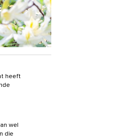
ende
 van wel
en die