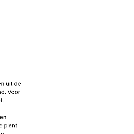
n uit de
nd. Voor
H-
g
len
e plant