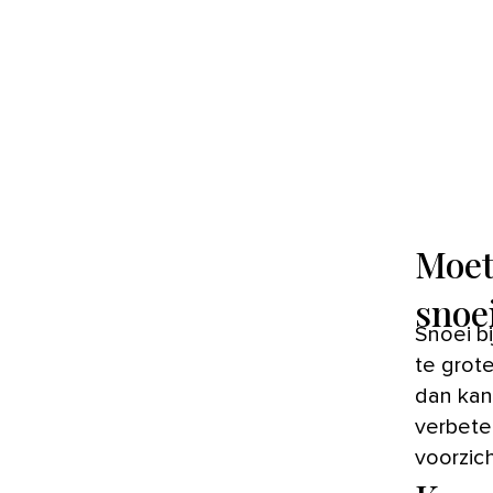
Moet
snoe
Snoei b
te grot
dan kan 
verbete
voorzic