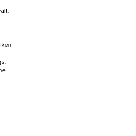
alt.
uiken
gs.
ine