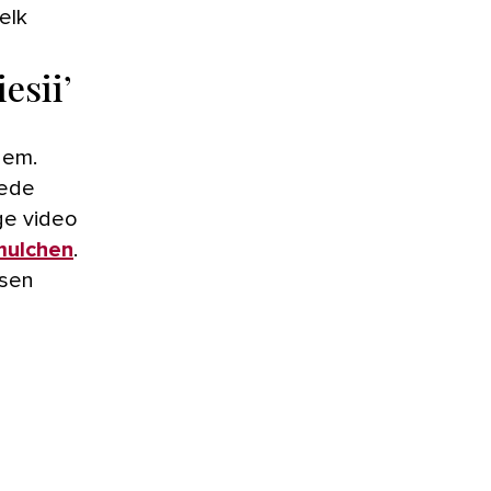
elk
esii’
dem.
oede
ge video
mulchen
.
ssen