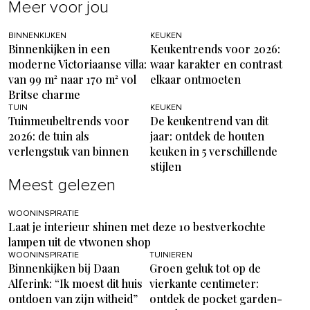
Meer voor jou
BINNENKIJKEN
KEUKEN
Binnenkijken in een
Keukentrends voor 2026:
moderne Victoriaanse villa:
waar karakter en contrast
van 99 m² naar 170 m² vol
elkaar ontmoeten
Britse charme
TUIN
KEUKEN
Tuinmeubeltrends voor
De keukentrend van dit
2026: de tuin als
jaar: ontdek de houten
verlengstuk van binnen
keuken in 5 verschillende
stijlen
Meest gelezen
WOONINSPIRATIE
Laat je interieur shinen met deze 10 bestverkochte
lampen uit de vtwonen shop
WOONINSPIRATIE
TUINIEREN
Binnenkijken bij Daan
Groen geluk tot op de
Alferink: “Ik moest dit huis
vierkante centimeter:
ontdoen van zijn witheid”
ontdek de pocket garden-