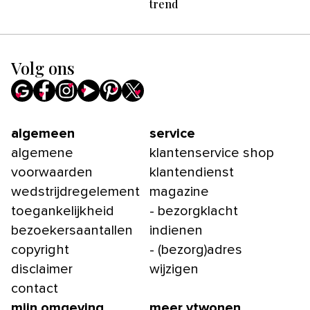
trend
Volg ons
algemeen
service
algemene
klantenservice shop
voorwaarden
klantendienst
wedstrijdregelement
magazine
toegankelijkheid
- bezorgklacht
bezoekersaantallen
indienen
copyright
- (bezorg)adres
disclaimer
wijzigen
contact
mijn omgeving
meer vtwonen