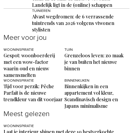
Landelijk ligt in de (online) schappen
TUINIEREN
Alvast wegdromen: de 6 verrassende
tuintrends van 2026 volgens vtwonen
stylisten
Meer voor jou
WOONINSPIRATIE
TUIN
Gespot: woonboerderij
Grenzeloos leven: zo maak
met een wow-factor
je van buiten het nieuwe
waarin oud en nieuw
binnen
samensmelten
WOONINSPIRATIE
BINNENKIJKEN
Tijd voor perzik: Pêche
Binnenkijken in een
Parfait is de nieuwe
appartement vol kleur,
trendkleur van dit voorjaar
Scandinavisch design en
Japans minimalisme
Meest gelezen
WOONINSPIRATIE
Laat je interieur shinen met deze 10 bestverkochte