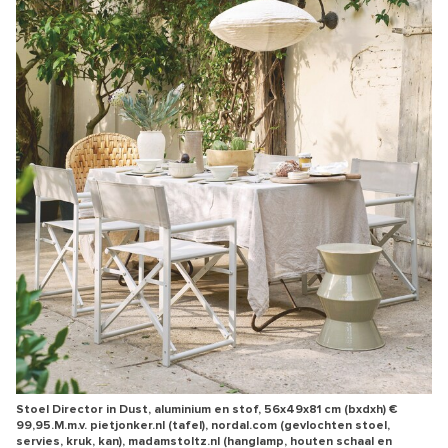
Stoel Director in Dust, aluminium en stof, 56x49x81 cm (bxdxh) €
99,95.M.m.v. pietjonker.nl (tafel), nordal.com (gevlochten stoel,
servies, kruk, kan), madamstoltz.nl (hanglamp, houten schaal en