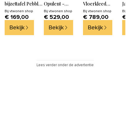
bijzettafel Pebble
Opulent -
Vloerkleed
Jap
- Fiber Clay - Wit
Bouclé/Hout -
200x290 - Beige
Nat
Bij
vtwonen shop
Bij
vtwonen shop
Bij
vtwonen shop
Bij
v
€ 169,00
€ 529,00
€ 789,00
€ 
- 35x50x50
Naturel -
75x70x80
Bekijk
Bekijk
Bekijk
B
Lees verder onder de advertentie