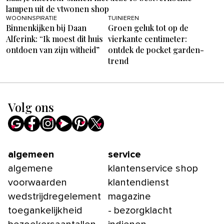
lampen uit de vtwonen shop
WOONINSPIRATIE
TUINIEREN
Binnenkijken bij Daan
Groen geluk tot op de
Alferink: “Ik moest dit huis
vierkante centimeter:
ontdoen van zijn witheid”
ontdek de pocket garden-
trend
Volg ons
algemeen
service
algemene
klantenservice shop
voorwaarden
klantendienst
wedstrijdregelement
magazine
toegankelijkheid
- bezorgklacht