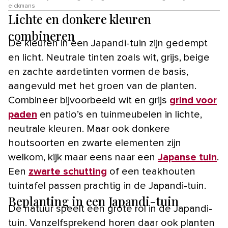
eickmans
Lichte en donkere kleuren
combineren
De kleuren in een Japandi-tuin zijn gedempt
en licht. Neutrale tinten zoals wit, grijs, beige
en zachte aardetinten vormen de basis,
aangevuld met het groen van de planten.
Combineer bijvoorbeeld wit en grijs
grind voor
paden
en patio’s en tuinmeubelen in lichte,
neutrale kleuren. Maar ook donkere
houtsoorten en zwarte elementen zijn
welkom, kijk maar eens naar een
Japanse tuin
.
Een
zwarte schutting
of een teakhouten
tuintafel passen prachtig in de Japandi-tuin.
Beplanting in een Japandi-tuin
De natuur speelt een grote rol in de Japandi-
tuin. Vanzelfsprekend horen daar ook planten