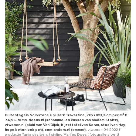
Buitentegels Solostone Uni Dark Travertine, 70x70x3,2 cm per m² €
74,95. M.m.v. deens.nl (schommel en kussen van Madam Stoltz),
vtwonen.nl (plaid van Van Dijck, bijzettafel van Serax, stoel van Hay,
hoge betonlook pot), com-anders.nl (emmer).
vtwonen 04-2022 |
productie Tanja saarberg | styling Marlies Does | fotografie sjoerd