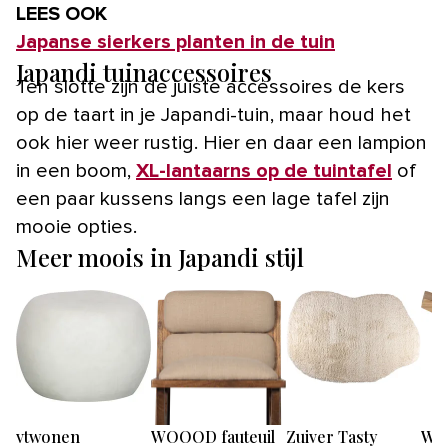
LEES OOK
Japanse sierkers planten in de tuin
Japandi tuinaccessoires
Ten slotte zijn de juiste accessoires de kers
op de taart in je Japandi-tuin, maar houd het
ook hier weer rustig. Hier en daar een lampion
in een boom,
XL-lantaarns op de tuintafel
of
een paar kussens langs een lage tafel zijn
mooie opties.
Meer moois in Japandi stijl
vtwonen
WOOOD fauteuil
Zuiver Tasty
WO