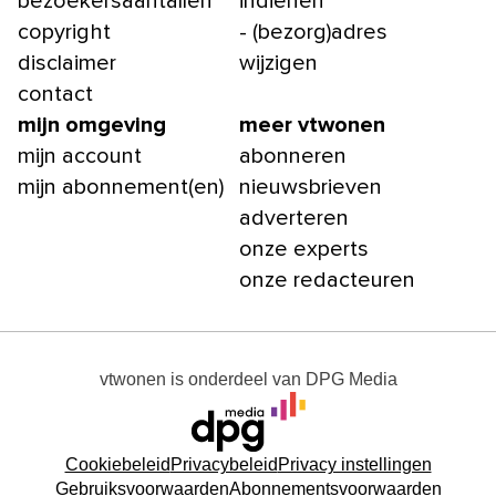
bezoekersaantallen
indienen
copyright
- (bezorg)adres
disclaimer
wijzigen
contact
mijn omgeving
meer vtwonen
mijn account
abonneren
mijn abonnement(en)
nieuwsbrieven
adverteren
onze experts
onze redacteuren
vtwonen
is onderdeel van
DPG Media
Cookiebeleid
Privacybeleid
Privacy instellingen
Gebruiksvoorwaarden
Abonnementsvoorwaarden