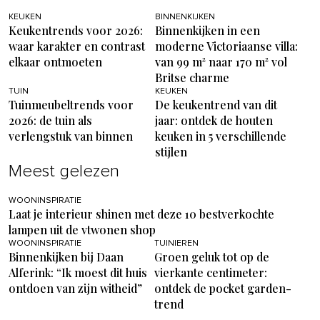
KEUKEN
BINNENKIJKEN
Keukentrends voor 2026:
Binnenkijken in een
waar karakter en contrast
moderne Victoriaanse villa:
elkaar ontmoeten
van 99 m² naar 170 m² vol
Britse charme
TUIN
KEUKEN
Tuinmeubeltrends voor
De keukentrend van dit
2026: de tuin als
jaar: ontdek de houten
verlengstuk van binnen
keuken in 5 verschillende
stijlen
Meest gelezen
WOONINSPIRATIE
Laat je interieur shinen met deze 10 bestverkochte
lampen uit de vtwonen shop
WOONINSPIRATIE
TUINIEREN
Binnenkijken bij Daan
Groen geluk tot op de
Alferink: “Ik moest dit huis
vierkante centimeter:
ontdoen van zijn witheid”
ontdek de pocket garden-
trend