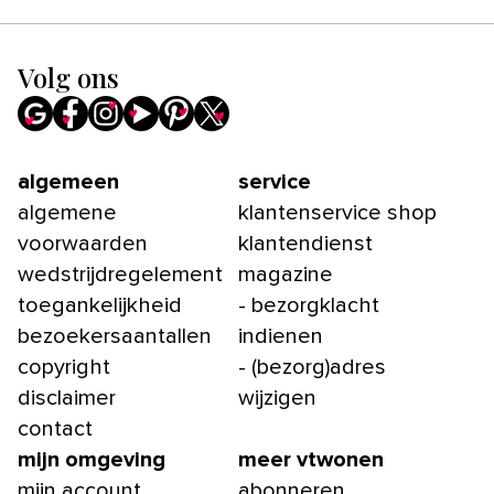
Volg ons
algemeen
service
algemene
klantenservice shop
voorwaarden
klantendienst
wedstrijdregelement
magazine
toegankelijkheid
- bezorgklacht
bezoekersaantallen
indienen
copyright
- (bezorg)adres
disclaimer
wijzigen
contact
mijn omgeving
meer vtwonen
mijn account
abonneren