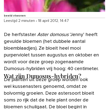
beeld vtwonen
Leestijd 2 minuten
•
18 april 2012, 14:47
De herfstaster
Aster domosus
‘Jenny’ heeft
gevulde bloemen (het dubbele aantal
bloemblaadjes). Ze bloeit heel mooi
purperviolet tussen augustus en oktober en
wordt voor deze groep zogenaamde
Dumosus-hybriden vrij hoog: 40 centimeter.
Wat zijn Dumosus-hybriden?
De planten uit deze groep worden ook
wel kussenasters genoemd, omdat ze
bolvormig groeien. Deze astersoort bloeit
soms zo rijk dat de hele plant onder de
bloemen schuilgaat. De bloei begint in