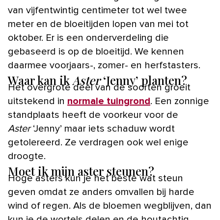
van vijfentwintig centimeter tot wel twee
meter en de bloeitijden lopen van mei tot
oktober. Er is een onderverdeling die
gebaseerd is op de bloeitijd. We kennen
daarmee voorjaars-, zomer- en herfstasters.
Waar kan ik
Aster
‘Jenny’ planten?
Het overgrote deel van de soorten groeit
uitstekend in
normale tuingrond
. Een zonnige
standplaats heeft de voorkeur voor de
Aster
‘Jenny’ maar iets schaduw wordt
getolereerd. Ze verdragen ook wel enige
droogte.
Moet ik mijn aster steunen?
Hoge asters kun je het beste wat steun
geven omdat ze anders omvallen bij harde
wind of regen. Als de bloemen wegblijven, dan
kun je de wortels delen en de houtachtig