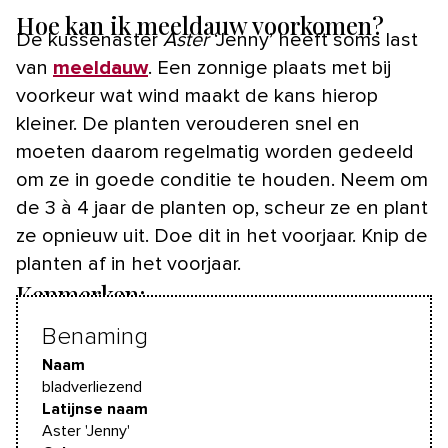
Hoe kan ik meeldauw voorkomen?
De kussenaster
Aster
‘Jenny’ heeft soms last
van
meeldauw
. Een zonnige plaats met bij
voorkeur wat wind maakt de kans hierop
kleiner. De planten verouderen snel en
moeten daarom regelmatig worden gedeeld
om ze in goede conditie te houden. Neem om
de 3 à 4 jaar de planten op, scheur ze en plant
ze opnieuw uit. Doe dit in het voorjaar. Knip de
planten af in het voorjaar.
Kenmerken:
Benaming
Naam
bladverliezend
Latijnse naam
Aster 'Jenny'