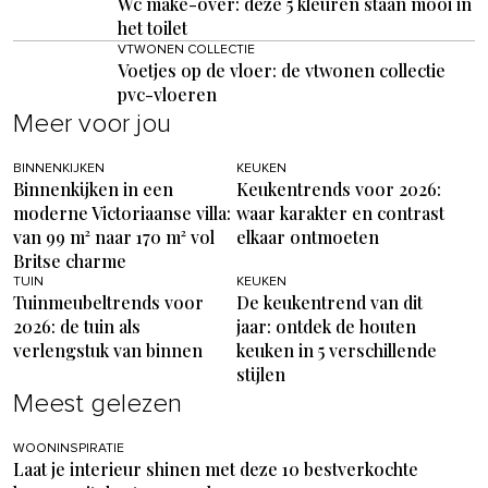
Wc make-over: deze 5 kleuren staan mooi in
het toilet
VTWONEN COLLECTIE
Voetjes op de vloer: de vtwonen collectie
pvc-vloeren
Meer voor jou
BINNENKIJKEN
KEUKEN
Binnenkijken in een
Keukentrends voor 2026:
moderne Victoriaanse villa:
waar karakter en contrast
van 99 m² naar 170 m² vol
elkaar ontmoeten
Britse charme
TUIN
KEUKEN
Tuinmeubeltrends voor
De keukentrend van dit
2026: de tuin als
jaar: ontdek de houten
verlengstuk van binnen
keuken in 5 verschillende
stijlen
Meest gelezen
WOONINSPIRATIE
Laat je interieur shinen met deze 10 bestverkochte