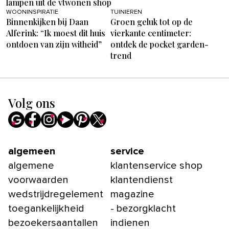
lampen uit de vtwonen shop
WOONINSPIRATIE
TUINIEREN
Binnenkijken bij Daan
Groen geluk tot op de
Alferink: “Ik moest dit huis
vierkante centimeter:
ontdoen van zijn witheid”
ontdek de pocket garden-
trend
Volg ons
algemeen
service
algemene
klantenservice shop
voorwaarden
klantendienst
wedstrijdregelement
magazine
toegankelijkheid
- bezorgklacht
bezoekersaantallen
indienen