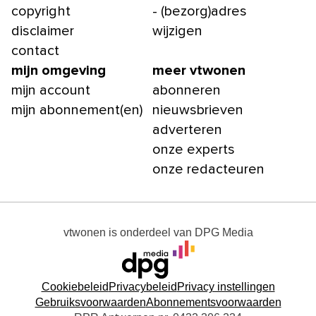
copyright
- (bezorg)adres
disclaimer
wijzigen
contact
mijn omgeving
meer vtwonen
mijn account
abonneren
mijn abonnement(en)
nieuwsbrieven
adverteren
onze experts
onze redacteuren
vtwonen
is onderdeel van
DPG Media
Cookiebeleid
Privacybeleid
Privacy instellingen
Gebruiksvoorwaarden
Abonnementsvoorwaarden